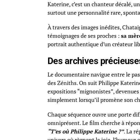
Katerine, c’est un chanteur décalé, u
surtout une personnalité rare, spon
À travers des images inédites, Chata
témoignages de ses proches :
sa mère
portrait authentique d’un créateur lib
Des archives précieuses
Le documentaire navigue entre le passé
des Zéniths. On suit Philippe Katerin
expositions “mignonistes”, devenues 
simplement lorsqu’il promène son ch
Chaque séquence ouvre une porte diffé
omniprésent. Le film cherche à répond
“T’es où Philippe Katerine ?”
. La r
univers où règnent la joie, l’humour e