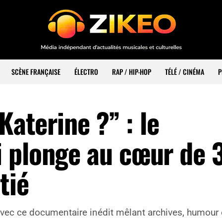
SCÈNE FRANÇAISE
ÉLECTRO
RAP / HIP-HOP
TÉLÉ / CINÉMA
P
Katerine ?” : le
 plonge au cœur de 
tié
 avec ce documentaire inédit mêlant archives, humour