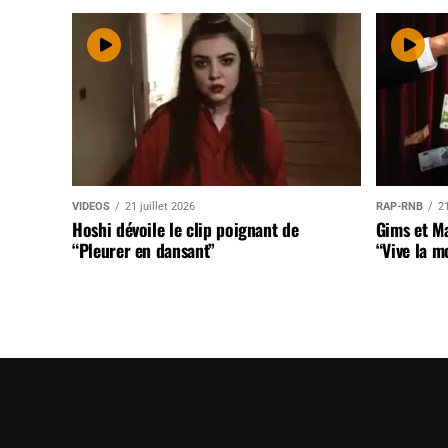
VIDEOS
21 juillet 2026
RAP-RNB
21
Hoshi dévoile le clip poignant de
Gims et Ma
“Pleurer en dansant”
“Vive la m