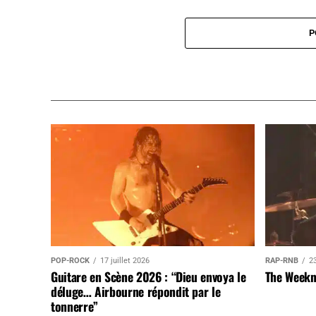
P
POP-ROCK
17 juillet 2026
RAP-RNB
23
Guitare en Scène 2026 : “Dieu envoya le
The Weekn
déluge… Airbourne répondit par le
tonnerre”