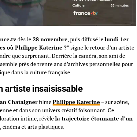
ance.tv
dès le
28 novembre
, puis diffusé le
lundi 1er
es où Philippe Katerine ?
” signe le retour d’un artiste
endre que surprenant. Derrière la caméra, son ami de
assemble près de trente ans d’archives personnelles pour
que dans la culture française.
n artiste insaisissable
an Chataigner
filme
Philippe Katerine
– sur scène,
ienne et dans son univers créatif foisonnant. Ce
oration intime, révèle
la trajectoire étonnante d’un
, cinéma et arts plastiques.