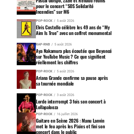
Pascal Obispo, Zazie et Renaud réunis
pour le concert “SOS Solidarité
Incendies” sur M6
POP-ROCK
5 août 2026
Elvis Costello célèbre les 49 ans de “My
Aim Is True” avec un coffret monumental
RAP-RNB
5 août 2026
Aya Nakamura plus écoutée que Beyoncé
sur YouTube Music ? Ce que signifient
réellement les chiffres
POP-ROCK
5 août 2026
Ariana Grande confirme sa pause après
sa tournée mondiale
POP-ROCK
3 août 2026
Lorde interrompt 3 fois son concert à
Lollapalooza
POP-ROCK
16 juillet 2026
Guitare en Scène 2026 : Manu Lanvin
met le feu après les Pixies et fini son
concert dans le public