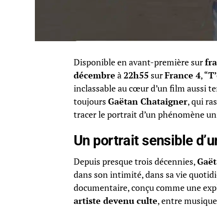
Disponible en avant-première sur
fr
décembre
à
22h55
sur
France 4
, “
T’
inclassable au cœur d’un film aussi t
toujours
Gaëtan Chataigner
, qui r
tracer le portrait d’un phénomène uni
Un portrait sensible d’u
Depuis presque trois décennies,
Gaët
dans son intimité, dans sa vie quotid
documentaire, conçu comme une expl
artiste devenu culte
, entre musique