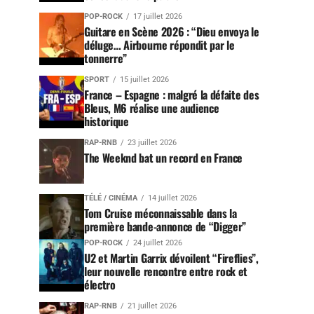
POP-ROCK
17 juillet 2026
Guitare en Scène 2026 : “Dieu envoya le
déluge… Airbourne répondit par le
tonnerre”
SPORT
15 juillet 2026
France – Espagne : malgré la défaite des
Bleus, M6 réalise une audience
historique
RAP-RNB
23 juillet 2026
The Weeknd bat un record en France
TÉLÉ / CINÉMA
14 juillet 2026
Tom Cruise méconnaissable dans la
première bande-annonce de “Digger”
POP-ROCK
24 juillet 2026
U2 et Martin Garrix dévoilent “Fireflies”,
leur nouvelle rencontre entre rock et
électro
RAP-RNB
21 juillet 2026