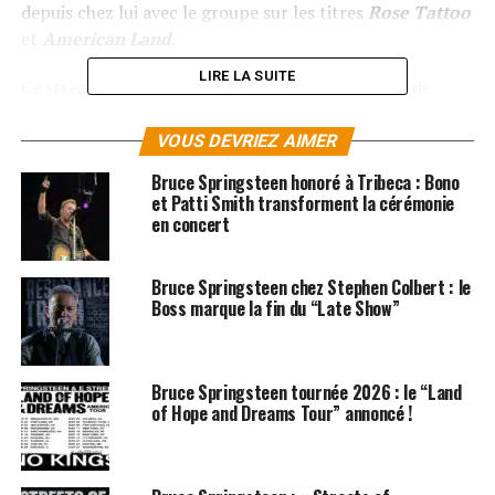
depuis chez lui avec le groupe sur les titres
Rose Tattoo
et
American Land
.
LIRE LA SUITE
Ce streaming en direct a permis de récolter plus de
100.000 dollars pour des associations caritatives de la
ville de Boston.
VOUS DEVRIEZ AIMER
Bruce Springsteen honoré à Tribeca : Bono
LES ALBUMS DE BRUCE SPRINGSTEEN SONT
et Patti Smith transforment la cérémonie
DISPONIBLES ICI
en concert
SUJETS ASSOCIÉS:
BRUCE SPRINGSTEEN
Bruce Springsteen chez Stephen Colbert : le
Boss marque la fin du “Late Show”
Bruce Springsteen tournée 2026 : le “Land
of Hope and Dreams Tour” annoncé !