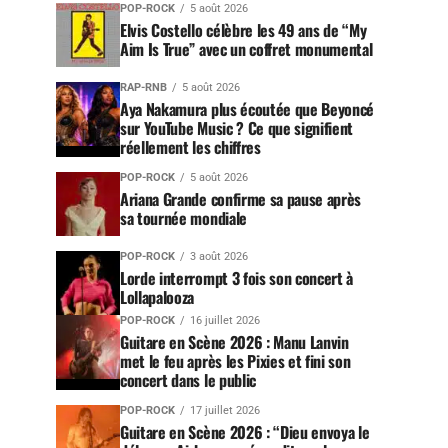
POP-ROCK
5 août 2026
Elvis Costello célèbre les 49 ans de “My
Aim Is True” avec un coffret monumental
RAP-RNB
5 août 2026
Aya Nakamura plus écoutée que Beyoncé
sur YouTube Music ? Ce que signifient
réellement les chiffres
POP-ROCK
5 août 2026
Ariana Grande confirme sa pause après
sa tournée mondiale
POP-ROCK
3 août 2026
Lorde interrompt 3 fois son concert à
Lollapalooza
POP-ROCK
16 juillet 2026
Guitare en Scène 2026 : Manu Lanvin
met le feu après les Pixies et fini son
concert dans le public
POP-ROCK
17 juillet 2026
Guitare en Scène 2026 : “Dieu envoya le