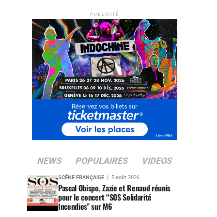
PUBLICITÉ
NEWS
POPULAIRES
VIDEOS
SCÈNE FRANÇAISE
5 août 2026
Pascal Obispo, Zazie et Renaud réunis
pour le concert “SOS Solidarité
Incendies” sur M6