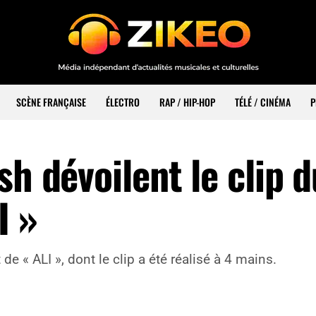
SCÈNE FRANÇAISE
ÉLECTRO
RAP / HIP-HOP
TÉLÉ / CINÉMA
P
sh dévoilent le clip d
I »
de « ALI », dont le clip a été réalisé à 4 mains.