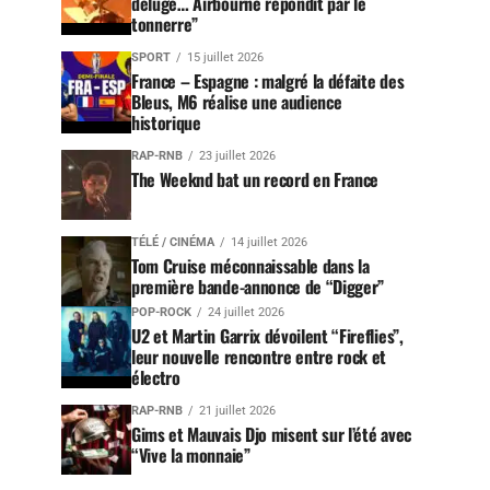
déluge… Airbourne répondit par le
tonnerre”
SPORT
15 juillet 2026
France – Espagne : malgré la défaite des
Bleus, M6 réalise une audience
historique
RAP-RNB
23 juillet 2026
The Weeknd bat un record en France
TÉLÉ / CINÉMA
14 juillet 2026
Tom Cruise méconnaissable dans la
première bande-annonce de “Digger”
POP-ROCK
24 juillet 2026
U2 et Martin Garrix dévoilent “Fireflies”,
leur nouvelle rencontre entre rock et
électro
RAP-RNB
21 juillet 2026
Gims et Mauvais Djo misent sur l’été avec
“Vive la monnaie”