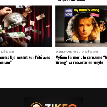
 juillet 2026
SCÈNE FRANÇAISE
24 juillet 2026
uvais Djo misent sur l’été avec
Mylène Farmer : le rarissime “
onnaie”
Wrong” va ressortir en vinyle