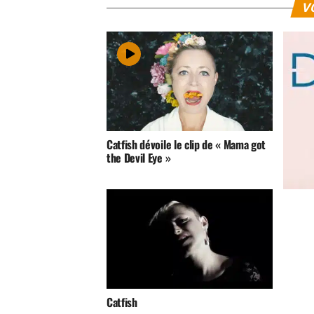
V
Catfish dévoile le clip de « Mama got
the Devil Eye »
Catfis
Catfish