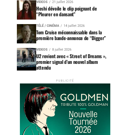
VIDEOS
21 juillet 2026
Hoshi dévoile le clip poignant de
“Pleurer en dansant”
TÉLÉ / CINÉMA
14 juillet 2026
Tom Cruise méconnaissable dans la
première bande-annonce de “Digger”
VIDEOS
8 juillet 2026
U2 revient avec « Street of Dreams »,
premier signal d’un nouvel album
attendu
PUBLICITÉ