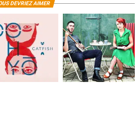
OUS DEVRIEZ AIMER
h
Dohyô
Le nouvel album de Catfish sort le 14
octobre 2016