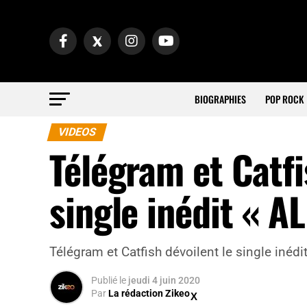
BIOGRAPHIES
POP ROCK
VIDEOS
Télégram et Catfi
single inédit « AL
Télégram et Catfish dévoilent le single inédit 
Publié
le
jeudi 4 juin 2020
Par
La rédaction Zikeo