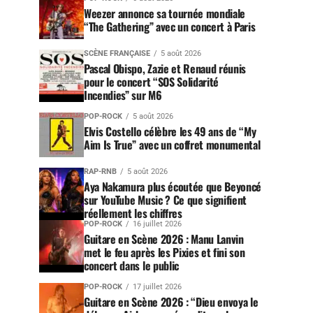
Weezer annonce sa tournée mondiale
“The Gathering” avec un concert à Paris
SCÈNE FRANÇAISE
5 août 2026
Pascal Obispo, Zazie et Renaud réunis
pour le concert “SOS Solidarité
Incendies” sur M6
POP-ROCK
5 août 2026
Elvis Costello célèbre les 49 ans de “My
Aim Is True” avec un coffret monumental
RAP-RNB
5 août 2026
Aya Nakamura plus écoutée que Beyoncé
sur YouTube Music ? Ce que signifient
réellement les chiffres
POP-ROCK
16 juillet 2026
Guitare en Scène 2026 : Manu Lanvin
met le feu après les Pixies et fini son
concert dans le public
POP-ROCK
17 juillet 2026
Guitare en Scène 2026 : “Dieu envoya le