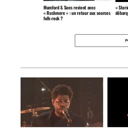
Mumford & Sons revient avec
« Stor
« Rushmere » : un retour aux sources
débarq
folk-rock ?
P