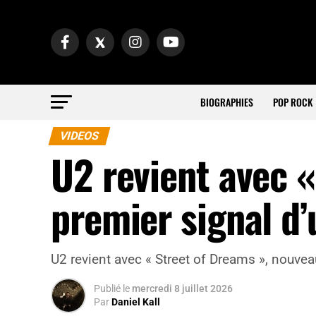
BIOGRAPHIES
POP ROCK
VIDEOS
U2 revient avec «
premier signal d
U2 revient avec « Street of Dreams », nouve
Publié
le
mercredi 8 juillet 2026
Par
Daniel Kall