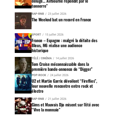
déluge… Airbourne répondit par le
tonnerre”
RAP-RNB
23 juillet 2026
The Weeknd bat un record en France
SPORT
15 juillet 2026
France – Espagne : malgré la défaite des
Bleus, M6 réalise une audience
historique
TÉLÉ / CINÉMA
14 juillet 2026
Tom Cruise méconnaissable dans la
première bande-annonce de “Digger”
POP-ROCK
24 juillet 2026
U2 et Martin Garrix dévoilent “Fireflies”,
leur nouvelle rencontre entre rock et
électro
RAP-RNB
21 juillet 2026
Gims et Mauvais Djo misent sur l’été avec
“Vive la monnaie”