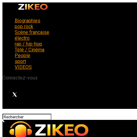
Biographies
pop rock
Scène française
électro
rap / hip-hop
Télé / Cinéma
People
sport
VIDEOS
Connectez-vous