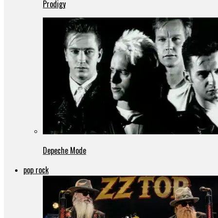
Prodigy
Depeche Mode
pop rock