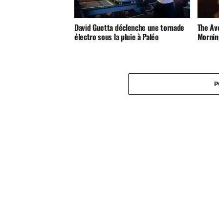
David Guetta déclenche une tornade
The Ave
électro sous la pluie à Paléo
Mornin
P