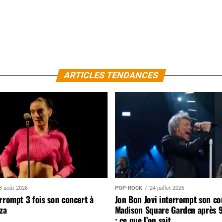
ARTICLES TENDANCES
3 août 2026
POP-ROCK
24 juillet 2026
rrompt 3 fois son concert à
Jon Bon Jovi interrompt son co
za
Madison Square Garden après 
: ce que l’on sait…