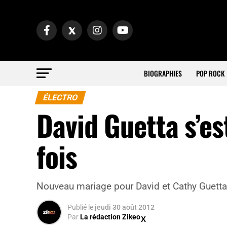
BIOGRAPHIES
POP ROCK
ÉLECTRO
David Guetta s’es
fois
Nouveau mariage pour David et Cathy Guetta
Publié
le
jeudi 30 août 2012
Par
La rédaction Zikeo