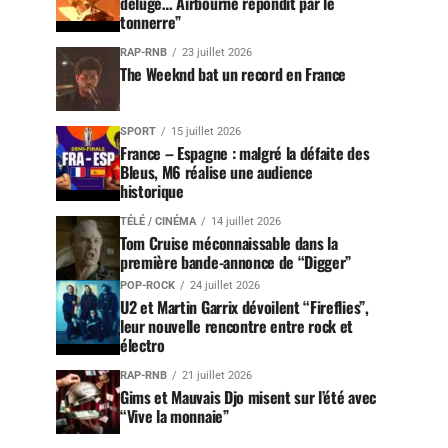
déluge… Airbourne répondit par le
tonnerre”
RAP-RNB
23 juillet 2026
The Weeknd bat un record en France
SPORT
15 juillet 2026
France – Espagne : malgré la défaite des
Bleus, M6 réalise une audience
historique
TÉLÉ / CINÉMA
14 juillet 2026
Tom Cruise méconnaissable dans la
première bande-annonce de “Digger”
POP-ROCK
24 juillet 2026
U2 et Martin Garrix dévoilent “Fireflies”,
leur nouvelle rencontre entre rock et
électro
RAP-RNB
21 juillet 2026
Gims et Mauvais Djo misent sur l’été avec
“Vive la monnaie”