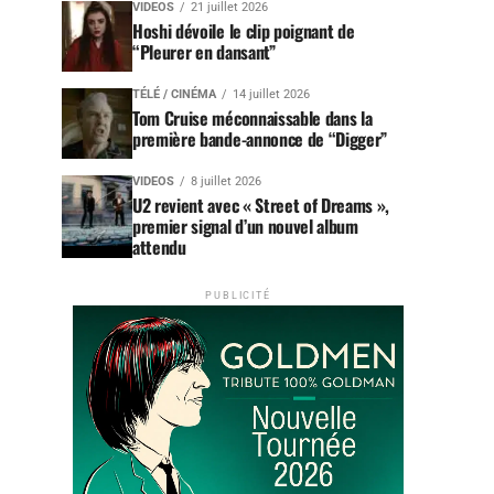
VIDEOS
21 juillet 2026
Hoshi dévoile le clip poignant de
“Pleurer en dansant”
TÉLÉ / CINÉMA
14 juillet 2026
Tom Cruise méconnaissable dans la
première bande-annonce de “Digger”
VIDEOS
8 juillet 2026
U2 revient avec « Street of Dreams »,
premier signal d’un nouvel album
attendu
PUBLICITÉ