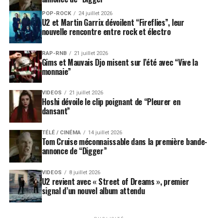
POP-ROCK
24 juillet 2026
U2 et Martin Garrix dévoilent “Fireflies”, leur
nouvelle rencontre entre rock et électro
RAP-RNB
21 juillet 2026
Gims et Mauvais Djo misent sur l’été avec “Vive la
monnaie”
VIDEOS
21 juillet 2026
Hoshi dévoile le clip poignant de “Pleurer en
dansant”
TÉLÉ / CINÉMA
14 juillet 2026
Tom Cruise méconnaissable dans la première bande-
annonce de “Digger”
VIDEOS
8 juillet 2026
U2 revient avec « Street of Dreams », premier
signal d’un nouvel album attendu