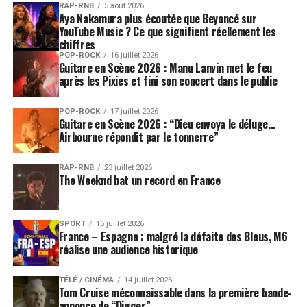
RAP-RNB
5 août 2026
Aya Nakamura plus écoutée que Beyoncé sur
YouTube Music ? Ce que signifient réellement les
chiffres
POP-ROCK
16 juillet 2026
Guitare en Scène 2026 : Manu Lanvin met le feu
après les Pixies et fini son concert dans le public
POP-ROCK
17 juillet 2026
Guitare en Scène 2026 : “Dieu envoya le déluge…
Airbourne répondit par le tonnerre”
RAP-RNB
23 juillet 2026
The Weeknd bat un record en France
SPORT
15 juillet 2026
France – Espagne : malgré la défaite des Bleus, M6
réalise une audience historique
TÉLÉ / CINÉMA
14 juillet 2026
Tom Cruise méconnaissable dans la première bande-
annonce de “Digger”