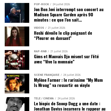
POP-ROCK
24 juillet 2026
Jon Bon Jovi interrompt son concert au
Madison Square Garden après 90
minutes : ce que l’on sait…
VIDEOS
21 juillet 2026
Hoshi dévoile le clip poignant de
“Pleurer en dansant”
RAP-RNB
21 juillet 2026
Gims et Mauvais Djo misent sur l’été
avec “Vive la monnaie”
SCÈNE FRANÇAISE
24 juillet 2026
Mylène Farmer : le rarissime “My Mum
Is Wrong” va ressortir en vinyle
TÉLÉ / CINÉMA
24 juillet 2026
Le biopic de Snoop Dogg a une date :
Jonathan Daviss incarnera le rappeur au