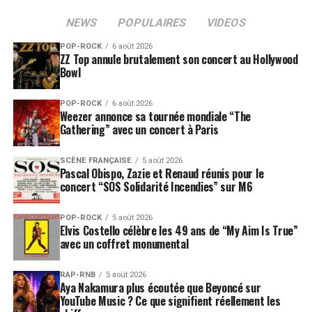
NEWS
POPULAIRES
VIDEOS
POP-ROCK
6 août 2026
ZZ Top annule brutalement son concert au Hollywood
Bowl
POP-ROCK
6 août 2026
Weezer annonce sa tournée mondiale “The
SUJETS ASSOCIÉS:
Gathering” avec un concert à Paris
SCÈNE FRANÇAISE
5 août 2026
Pascal Obispo, Zazie et Renaud réunis pour le
concert “SOS Solidarité Incendies” sur M6
POP-ROCK
5 août 2026
Elvis Costello célèbre les 49 ans de “My Aim Is True”
avec un coffret monumental
RAP-RNB
5 août 2026
Aya Nakamura plus écoutée que Beyoncé sur
YouTube Music ? Ce que signifient réellement les