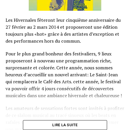
Les Hivernales fêteront leur cinquième anniversaire du
27 février au 2 mars 2014 et proposeront une édition
toujours plus «hot» grâce à des artistes d’exception et
des performances hors du commun.
Pour le plus grand bonheur des festivaliers, 9 lieux
proposeront à nouveau une programmation riche,
surprenante et colorée. Cette année, nous sommes
heureux d’accueillir un nouvel arrivant: Le Saint-Jean
qui remplacera le Café des Arts. cette année, le festival
va pouvoir offrir 4 jours consécutifs de découvertes
musicales dans une ambiance hivernale et chaleureuse !
Les amateurs de sensations fortes sont invités à profiter
de ce slalom musical au tracé sinueux où les beats en
rafales se frotteront aux riffs de guitares pour former
LIRE LA SUITE
une avalanche rythmique ravageant tout sur son