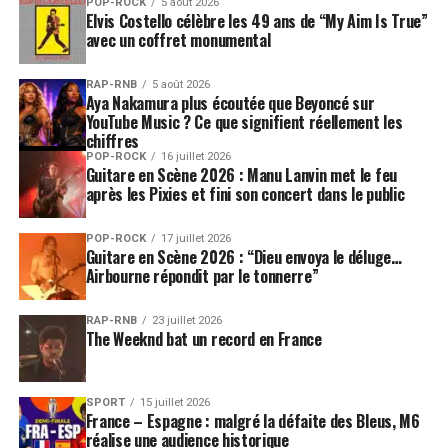
POP-ROCK
5 août 2026
Elvis Costello célèbre les 49 ans de “My Aim Is True”
avec un coffret monumental
RAP-RNB
5 août 2026
Aya Nakamura plus écoutée que Beyoncé sur
YouTube Music ? Ce que signifient réellement les
chiffres
POP-ROCK
16 juillet 2026
Guitare en Scène 2026 : Manu Lanvin met le feu
après les Pixies et fini son concert dans le public
POP-ROCK
17 juillet 2026
Guitare en Scène 2026 : “Dieu envoya le déluge…
Airbourne répondit par le tonnerre”
RAP-RNB
23 juillet 2026
The Weeknd bat un record en France
SPORT
15 juillet 2026
France – Espagne : malgré la défaite des Bleus, M6
réalise une audience historique