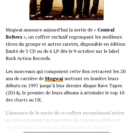
Mogwai annonce aujourd’hui la sortie de «
Central
Belters
», un coffret exclusif regroupant les meilleurs
titres du groupe et autres raretés, disponible en édition
limité de 3 CD ou de 6 LP dès le 9 octobre sur le label
Rock Action Records.
Les morceaux qui composent cette Box retracent les 20
ans de carrière de
Mogwai
mettant en lumière leurs
débuts en 1997 jusqu’à leur dernier disque Rave Tapes
(2014), le premier de leurs albums à atteindre le top 10
des charts au UK.
L’annonce de la sortie de ce coffret exceptionnel arrive
au même moment qu’une série de concerts célébrant
cette longue carrière qui débuta dans la chambre