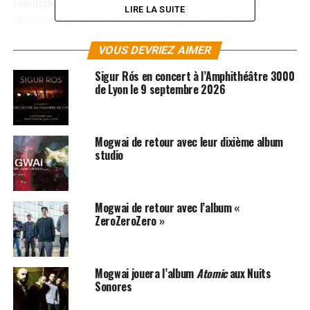
familiale de
Stuart Braithwaite
à Glasgow 20 ans
LIRE LA SUITE
auparavant. Après 2 concerts complets dans cette
même ville d’Ecosse,
Mogwai
se prépare cette semaine
VOUS DEVRIEZ AIMER
pour une série de concerts à Londres où se verront
inviter
Public Enemy
,
GZA
,
Godspeed You! Black
Sigur Rós en concert à l’Amphithéâtre 3000
Emperor
ou encore
The Jesus & Mary Chain
, de quoi
de Lyon le 9 septembre 2026
faire de cet événement l’un des rendez-vous
incontournable de l’été.
Mogwai de retour avec leur dixième album
LES ALBUMS DE MOGWAI SONT DISPONIBLES ICI
studio
SUJETS ASSOCIÉS:
MOGWAI
Mogwai de retour avec l’album «
ZeroZeroZero »
Mogwai jouera l’album
Atomic
aux Nuits
Sonores