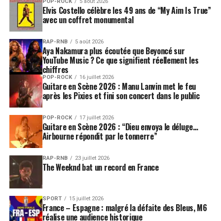
POP-ROCK
5 août 2026
Elvis Costello célèbre les 49 ans de “My Aim Is True”
avec un coffret monumental
RAP-RNB
5 août 2026
Aya Nakamura plus écoutée que Beyoncé sur
YouTube Music ? Ce que signifient réellement les
chiffres
POP-ROCK
16 juillet 2026
Guitare en Scène 2026 : Manu Lanvin met le feu
après les Pixies et fini son concert dans le public
POP-ROCK
17 juillet 2026
Guitare en Scène 2026 : “Dieu envoya le déluge…
Airbourne répondit par le tonnerre”
RAP-RNB
23 juillet 2026
The Weeknd bat un record en France
SPORT
15 juillet 2026
France – Espagne : malgré la défaite des Bleus, M6
réalise une audience historique