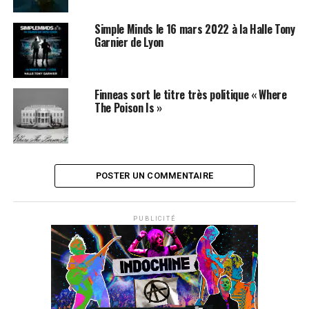
dernier avertissement : «
J’écris tout cela car, quand tout
cela se produira, vous pourrez dire que vous l’aviez déjà
Simple Minds le 16 mars 2022 à la Halle Tony
lu (…) Nous vivons une époque terrifiante dans laquelle
Garnier de Lyon
notre président incompétent est aux mains d’un pouvoir
étranger
».
Finneas sort le titre très politique « Where
LES ALBUMS DE MOBY SONT DISPONIBLES SUR
The Poison Is »
ITUNES
ET
AMAZON
SUJETS ASSOCIÉS:
DONALD TRUMP
MOBY
VLADIMIR POUTINE
POSTER UN COMMENTAIRE
PUBLICITÉ