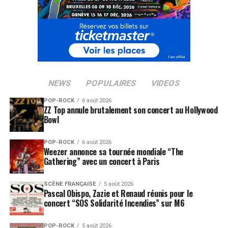
LES ALBUMS DE FISHERSPOONER SONT DISPONIBLES
SUR
AMAZON
SUJETS ASSOCIÉS:
NEWS
POPULAIRES
VIDEOS
POP-ROCK
6 août 2026
ZZ Top annule brutalement son concert au Hollywood
Bowl
POP-ROCK
6 août 2026
Weezer annonce sa tournée mondiale “The
Gathering” avec un concert à Paris
SCÈNE FRANÇAISE
5 août 2026
Pascal Obispo, Zazie et Renaud réunis pour le
concert “SOS Solidarité Incendies” sur M6
POP-ROCK
5 août 2026