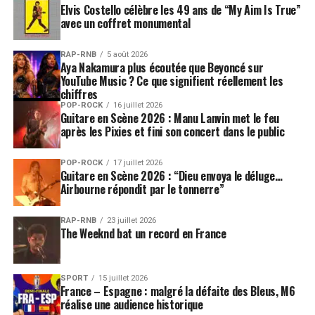
Elvis Costello célèbre les 49 ans de “My Aim Is True”
avec un coffret monumental
RAP-RNB
5 août 2026
Aya Nakamura plus écoutée que Beyoncé sur
YouTube Music ? Ce que signifient réellement les
chiffres
POP-ROCK
16 juillet 2026
Guitare en Scène 2026 : Manu Lanvin met le feu
après les Pixies et fini son concert dans le public
POP-ROCK
17 juillet 2026
Guitare en Scène 2026 : “Dieu envoya le déluge…
Airbourne répondit par le tonnerre”
RAP-RNB
23 juillet 2026
The Weeknd bat un record en France
SPORT
15 juillet 2026
France – Espagne : malgré la défaite des Bleus, M6
réalise une audience historique