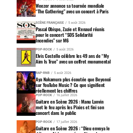
Weezer annonce sa tournée mondiale
“The Gathering” avec un concert à Paris
SCÈNE FRANÇAISE
5 août 2026
Pascal Obispo, Zazie et Renaud réunis
pour le concert “SOS Solidarité
Incendies” sur M6
POP-ROCK
5 août 2026
Elvis Costello célèbre les 49 ans de “My
Aim Is True” avec un coffret monumental
RAP-RNB
5 août 2026
Aya Nakamura plus écoutée que Beyoncé
sur YouTube Music ? Ce que signifient
réellement les chiffres
POP-ROCK
16 juillet 2026
Guitare en Scène 2026 : Manu Lanvin
met le feu après les Pixies et fini son
concert dans le public
POP-ROCK
17 juillet 2026
Guitare en Scène 2026 : “Dieu envoya le