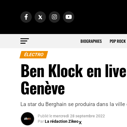
BIOGRAPHIES
POP ROCK
ÉLECTRO
Ben Klock en live
Genève
La star du Berghain se produira dans la vill
Publié
le
mercredi 28 septembre 2022
Par
La rédaction Zikeo