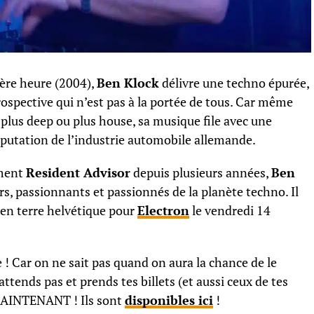
ère heure (2004),
Ben Klock
délivre une techno épurée,
rospective qui n’est pas à la portée de tous. Car même
s plus deep ou plus house, sa musique file avec une
réputation de l’industrie automobile allemande.
ement
Resident Advisor
depuis plusieurs années,
Ben
ers, passionnants et passionnés de la planète techno. Il
n en terre helvétique pour
Electron
le vendredi 14
e ! Car on ne sait pas quand on aura la chance de le
tends pas et prends tes billets (et aussi ceux de tes
 MAINTENANT ! Ils sont
disponibles ici
!