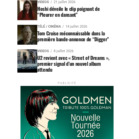
VIDEOS
21 juillet 2026
Hoshi dévoile le clip poignant de
“Pleurer en dansant”
TÉLÉ / CINÉMA
14 juillet 2026
Tom Cruise méconnaissable dans la
première bande-annonce de “Digger”
VIDEOS
8 juillet 2026
U2 revient avec « Street of Dreams »,
premier signal d’un nouvel album
attendu
PUBLICITÉ