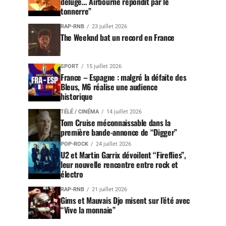
déluge… Airbourne répondit par le
tonnerre”
RAP-RNB
23 juillet 2026
The Weeknd bat un record en France
SPORT
15 juillet 2026
France – Espagne : malgré la défaite des
Bleus, M6 réalise une audience
historique
TÉLÉ / CINÉMA
14 juillet 2026
Tom Cruise méconnaissable dans la
première bande-annonce de “Digger”
POP-ROCK
24 juillet 2026
U2 et Martin Garrix dévoilent “Fireflies”,
leur nouvelle rencontre entre rock et
électro
RAP-RNB
21 juillet 2026
Gims et Mauvais Djo misent sur l’été avec
“Vive la monnaie”