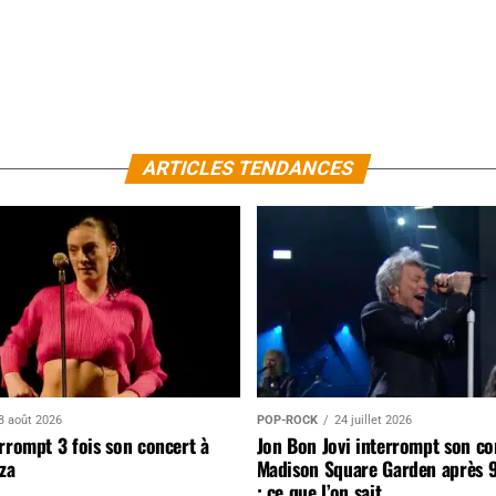
ARTICLES TENDANCES
3 août 2026
POP-ROCK
24 juillet 2026
rrompt 3 fois son concert à
Jon Bon Jovi interrompt son co
za
Madison Square Garden après 
: ce que l’on sait…