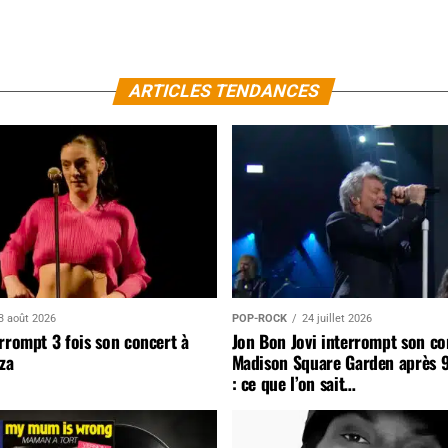
ARTICLES TENDANCES
3 août 2026
POP-ROCK
24 juillet 2026
rrompt 3 fois son concert à
Jon Bon Jovi interrompt son co
za
Madison Square Garden après 
: ce que l’on sait…