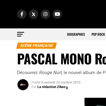
BIOGRAPHIES
POP ROCK
SCÈNE FRANÇAISE
PASCAL MONO Ro
Découvrez
Rouge Nuit
, le nouvel album de 
Publié
le
samedi 23 octobre 2010
Par
La rédaction Zikeo