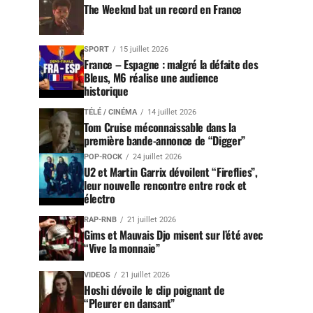
The Weeknd bat un record en France
SPORT
15 juillet 2026
France – Espagne : malgré la défaite des
Bleus, M6 réalise une audience
historique
TÉLÉ / CINÉMA
14 juillet 2026
Tom Cruise méconnaissable dans la
première bande-annonce de “Digger”
POP-ROCK
24 juillet 2026
U2 et Martin Garrix dévoilent “Fireflies”,
leur nouvelle rencontre entre rock et
électro
RAP-RNB
21 juillet 2026
Gims et Mauvais Djo misent sur l’été avec
“Vive la monnaie”
VIDEOS
21 juillet 2026
Hoshi dévoile le clip poignant de
“Pleurer en dansant”