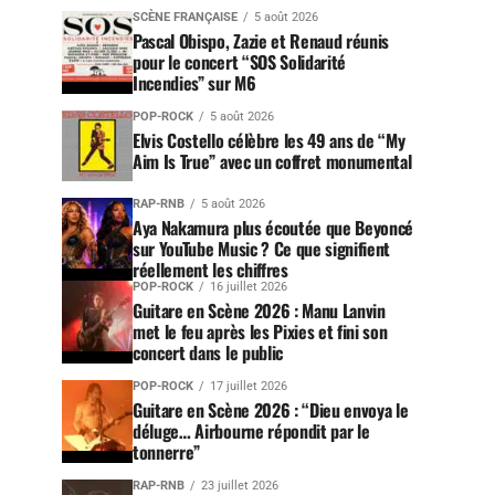
SCÈNE FRANÇAISE
5 août 2026
Pascal Obispo, Zazie et Renaud réunis
pour le concert “SOS Solidarité
Incendies” sur M6
POP-ROCK
5 août 2026
Elvis Costello célèbre les 49 ans de “My
Aim Is True” avec un coffret monumental
RAP-RNB
5 août 2026
Aya Nakamura plus écoutée que Beyoncé
sur YouTube Music ? Ce que signifient
réellement les chiffres
POP-ROCK
16 juillet 2026
Guitare en Scène 2026 : Manu Lanvin
met le feu après les Pixies et fini son
concert dans le public
POP-ROCK
17 juillet 2026
Guitare en Scène 2026 : “Dieu envoya le
déluge… Airbourne répondit par le
tonnerre”
RAP-RNB
23 juillet 2026