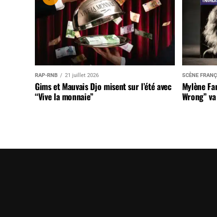
RAP-RNB
21 juillet 2026
SCÈNE FRANÇ
Gims et Mauvais Djo misent sur l’été avec
Mylène Far
“Vive la monnaie”
Wrong” va 