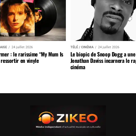
AISE
24 juillet 2026
TÉLÉ / CINÉMA
24 juillet 2026
mer : le rarissime “My Mum Is
Le biopic de Snoop Dogg a une 
ressortir en vinyle
Jonathan Daviss incarnera le r
cinéma