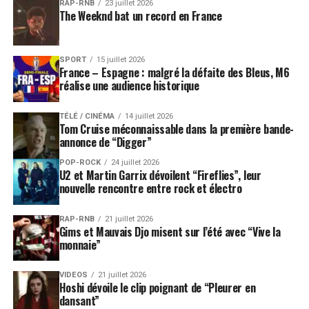
RAP-RNB
23 juillet 2026
The Weeknd bat un record en France
SPORT
15 juillet 2026
France – Espagne : malgré la défaite des Bleus, M6
réalise une audience historique
TÉLÉ / CINÉMA
14 juillet 2026
Tom Cruise méconnaissable dans la première bande-
annonce de “Digger”
POP-ROCK
24 juillet 2026
U2 et Martin Garrix dévoilent “Fireflies”, leur
nouvelle rencontre entre rock et électro
RAP-RNB
21 juillet 2026
Gims et Mauvais Djo misent sur l’été avec “Vive la
monnaie”
VIDEOS
21 juillet 2026
Hoshi dévoile le clip poignant de “Pleurer en
dansant”