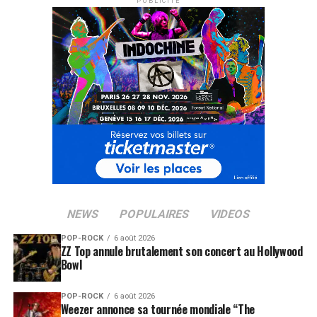
PUBLICITÉ
NEWS
POPULAIRES
VIDEOS
SUJETS ASSOCIÉS:
CHANSON FRANÇAISE
POP-ROCK
6 août 2026
ZZ Top annule brutalement son concert au Hollywood
Bowl
POP-ROCK
6 août 2026
Weezer annonce sa tournée mondiale “The