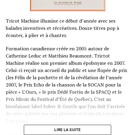
Tricot Machine illumine ce début d’année avec ses
balades inventives et récréatives. Douze titres pop à
écouter, à plier et à chanter.
Formation canadienne créée en 2005 autour de
Catherine Leduc et Matthieu Beaumont. Trictot
Machine réalise son premier album épobnyme en 2007.
Celui-ci reçoit un accueil du public et une flopée de prix
(les Félix de la pochette et de la révélation de l’année
2007, le Prix Echo de la chanson de la SOCAN pour la
pièce « L’Ours, » le prix Dédé Fortin de la SPACQ et le
Prix Miroir du Festival d’Été de Québec). C’est au
bienfaisant label Sober & Gentle que l’on doit l’arrivée
de cette galette sur nos platines et festivals tricolores
l’an passé.
LIRE LA SUITE
« La prochaine étape » est un recueil de balades