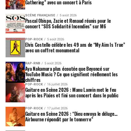
Gathering” avec un concert à Paris
SCÈNE FRANÇAISE
5 août 2026
Pascal Obispo, Zazie et Renaud réunis pour le
concert “SOS Solidarité Incendies” sur M6
POP-ROCK
5 août 2026
Elvis Costello célèbre les 49 ans de “My Aim Is True”
avec un coffret monumental
RAP-RNB
5 août 2026
Aya Nakamura plus écoutée que Beyoncé sur
YouTube Music ? Ce que signifient réellement les
chiffres
POP-ROCK
16 juillet 2026
Guitare en Scène 2026 : Manu Lanvin met le feu
après les Pixies et fini son concert dans le public
POP-ROCK
17 juillet 2026
Guitare en Scène 2026 : “Dieu envoya le déluge…
Airbourne répondit par le tonnerre”