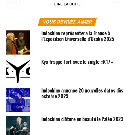
Zénith de Nantes les 23 et 24 octobre, La Halle Tony
LIRE LA SUITE
Garnier de Lyon le 5 novembre et le Zénith de
Strasbourg le 18 décembre 2013.
VOUS DEVRIEZ AIMER
Ce luni, nos confrères du Parisien viennent d’annoncer
Indochine représentera la France à
que le groupe se produira bel et bien au Stade de France
l’Exposition Universelle d’Osaka 2025
l’année prochaine, pour la troisième et dernière partie
de la « Black City Tour ». Ce concert serait programmé
le 28 juin 2014. Les albums d’
Indochine
sont
Kyo frappe fort avec le single « K17 »
disponibles sur
iTunes
et
Amazon
!
SUJETS ASSOCIÉS:
INDOCHINE
Indochine annonce 20 nouvelles dates dès
octobre 2025
Indochine clôture en beauté le Paléo 2023