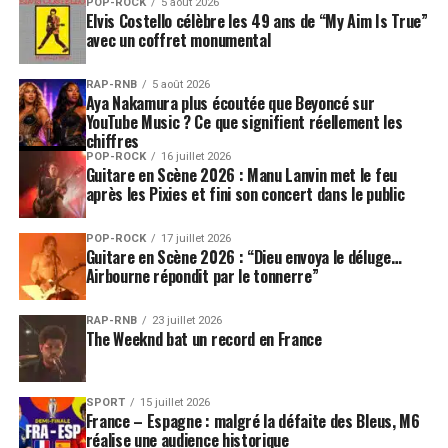
POP-ROCK
5 août 2026
Elvis Costello célèbre les 49 ans de “My Aim Is True”
avec un coffret monumental
RAP-RNB
5 août 2026
Aya Nakamura plus écoutée que Beyoncé sur
YouTube Music ? Ce que signifient réellement les
chiffres
POP-ROCK
16 juillet 2026
Guitare en Scène 2026 : Manu Lanvin met le feu
après les Pixies et fini son concert dans le public
POP-ROCK
17 juillet 2026
Guitare en Scène 2026 : “Dieu envoya le déluge…
Airbourne répondit par le tonnerre”
RAP-RNB
23 juillet 2026
The Weeknd bat un record en France
SPORT
15 juillet 2026
France – Espagne : malgré la défaite des Bleus, M6
réalise une audience historique