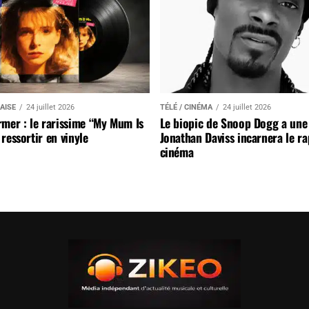
AISE
24 juillet 2026
TÉLÉ / CINÉMA
24 juillet 2026
mer : le rarissime “My Mum Is
Le biopic de Snoop Dogg a une 
ressortir en vinyle
Jonathan Daviss incarnera le r
cinéma