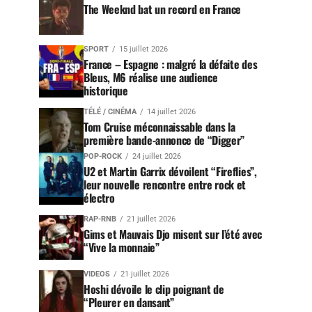
The Weeknd bat un record en France
SPORT
15 juillet 2026
France – Espagne : malgré la défaite des
Bleus, M6 réalise une audience
historique
TÉLÉ / CINÉMA
14 juillet 2026
Tom Cruise méconnaissable dans la
première bande-annonce de “Digger”
POP-ROCK
24 juillet 2026
U2 et Martin Garrix dévoilent “Fireflies”,
leur nouvelle rencontre entre rock et
électro
RAP-RNB
21 juillet 2026
Gims et Mauvais Djo misent sur l’été avec
“Vive la monnaie”
VIDEOS
21 juillet 2026
Hoshi dévoile le clip poignant de
“Pleurer en dansant”