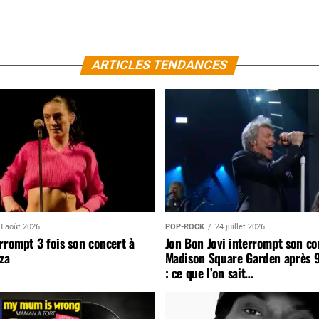
ARTICLES TENDANCES
3 août 2026
POP-ROCK
24 juillet 2026
rrompt 3 fois son concert à
Jon Bon Jovi interrompt son co
za
Madison Square Garden après 
: ce que l’on sait…