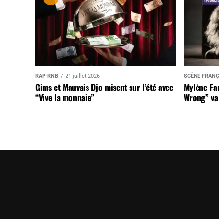
RAP-RNB
21 juillet 2026
SCÈNE FRANÇ
Gims et Mauvais Djo misent sur l’été avec
Mylène Far
“Vive la monnaie”
Wrong” va 