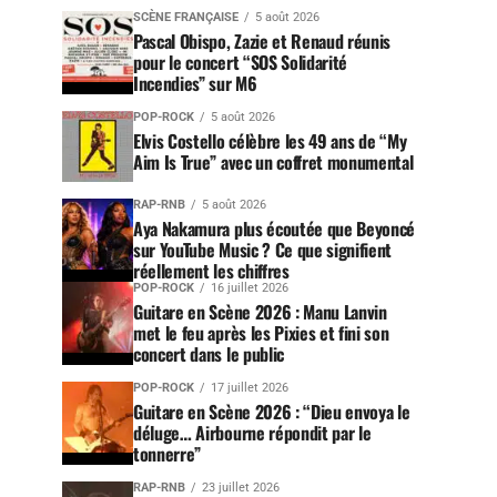
SCÈNE FRANÇAISE
5 août 2026
Pascal Obispo, Zazie et Renaud réunis
pour le concert “SOS Solidarité
Incendies” sur M6
POP-ROCK
5 août 2026
Elvis Costello célèbre les 49 ans de “My
Aim Is True” avec un coffret monumental
RAP-RNB
5 août 2026
Aya Nakamura plus écoutée que Beyoncé
sur YouTube Music ? Ce que signifient
réellement les chiffres
POP-ROCK
16 juillet 2026
Guitare en Scène 2026 : Manu Lanvin
met le feu après les Pixies et fini son
concert dans le public
POP-ROCK
17 juillet 2026
Guitare en Scène 2026 : “Dieu envoya le
déluge… Airbourne répondit par le
tonnerre”
RAP-RNB
23 juillet 2026