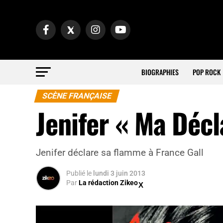
BIOGRAPHIES
POP ROCK
SCÈNE FRANÇAISE
Jenifer « Ma Décl
Jenifer déclare sa flamme à France Gall
Publié
le
lundi 3 juin 2013
Par
La rédaction Zikeo