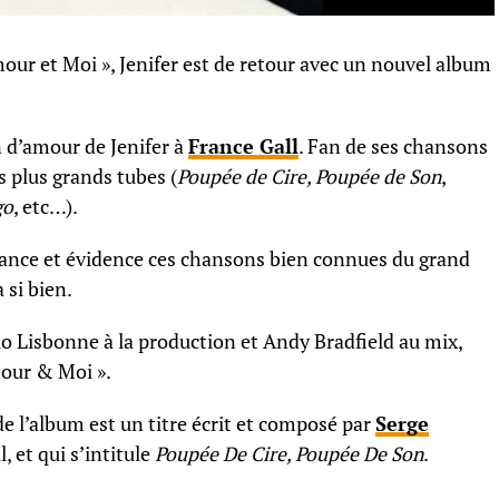
mour et Moi », Jenifer est de retour avec un nouvel album
on d’amour de Jenifer à
France Gall
. Fan de ses chansons
s plus grands tubes (
Poupée de Cire, Poupée de Son
,
go
, etc…).
gance et évidence ces chansons bien connues du grand
 si bien.
io Lisbonne à la production et Andy Bradfield au mix,
our & Moi ».
de l’album est un titre écrit et composé par
Serge
 et qui s’intitule
Poupée De Cire, Poupée De Son
.