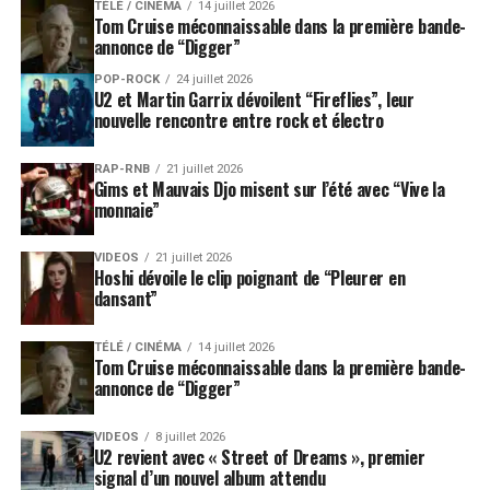
TÉLÉ / CINÉMA
14 juillet 2026
Tom Cruise méconnaissable dans la première bande-
annonce de “Digger”
POP-ROCK
24 juillet 2026
U2 et Martin Garrix dévoilent “Fireflies”, leur
nouvelle rencontre entre rock et électro
RAP-RNB
21 juillet 2026
Gims et Mauvais Djo misent sur l’été avec “Vive la
monnaie”
VIDEOS
21 juillet 2026
Hoshi dévoile le clip poignant de “Pleurer en
dansant”
TÉLÉ / CINÉMA
14 juillet 2026
Tom Cruise méconnaissable dans la première bande-
annonce de “Digger”
VIDEOS
8 juillet 2026
U2 revient avec « Street of Dreams », premier
signal d’un nouvel album attendu