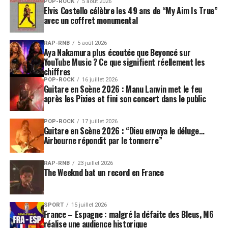
POP-ROCK
5 août 2026
Elvis Costello célèbre les 49 ans de “My Aim Is True”
avec un coffret monumental
RAP-RNB
5 août 2026
Aya Nakamura plus écoutée que Beyoncé sur
YouTube Music ? Ce que signifient réellement les
chiffres
POP-ROCK
16 juillet 2026
Guitare en Scène 2026 : Manu Lanvin met le feu
après les Pixies et fini son concert dans le public
POP-ROCK
17 juillet 2026
Guitare en Scène 2026 : “Dieu envoya le déluge…
Airbourne répondit par le tonnerre”
RAP-RNB
23 juillet 2026
The Weeknd bat un record en France
SPORT
15 juillet 2026
France – Espagne : malgré la défaite des Bleus, M6
réalise une audience historique