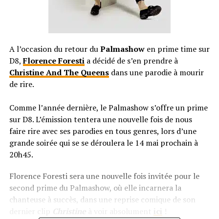
A l’occasion du retour du
Palmashow
en prime time sur
D8,
Florence Foresti
a décidé de s’en prendre à
Christine And The Queens
dans une parodie à mourir
de rire.
Comme l’année dernière, le Palmashow s’offre un prime
sur D8. L’émission tentera une nouvelle fois de nous
faire rire avec ses parodies en tous genres, lors d’une
grande soirée qui se se déroulera le 14 mai prochain à
20h45.
Florence Foresti sera une nouvelle fois invitée pour le
second prime du Palmashow, où elle incarnera la
chanteuse à succès, dans une reprise comique de son
dernier clip
Christine
à voir absolument
ici
!