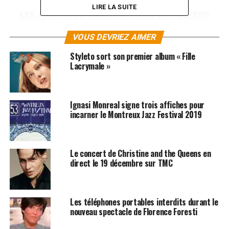
LIRE LA SUITE
LES ALBUMS DE CHRISTINE AND THE QUEENS
SONT DISPONIBLES ICI
VOUS DEVRIEZ AIMER
SUJETS ASSOCIÉS:
CHRISTINE AND THE QUEENS
Styleto sort son premier album « Fille
FLORENCE FORESTI
Lacrymale »
Ignasi Monreal signe trois affiches pour
incarner le Montreux Jazz Festival 2019
Le concert de Christine and the Queens en
direct le 19 décembre sur TMC
Les téléphones portables interdits durant le
nouveau spectacle de Florence Foresti