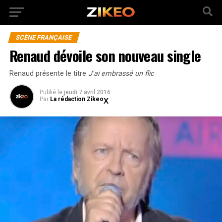
SCÈNE FRANÇAISE
Renaud dévoile son nouveau single
Renaud présente le titre
J'ai embrassé un flic
Publié
le
jeudi 7 avril 2016
Par
La rédaction Zikeo