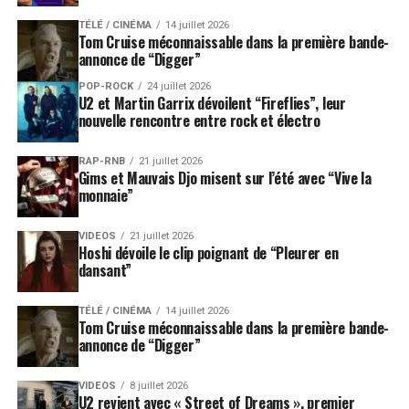
TÉLÉ / CINÉMA
14 juillet 2026
Tom Cruise méconnaissable dans la première bande-
annonce de “Digger”
POP-ROCK
24 juillet 2026
U2 et Martin Garrix dévoilent “Fireflies”, leur
nouvelle rencontre entre rock et électro
RAP-RNB
21 juillet 2026
Gims et Mauvais Djo misent sur l’été avec “Vive la
monnaie”
VIDEOS
21 juillet 2026
Hoshi dévoile le clip poignant de “Pleurer en
dansant”
TÉLÉ / CINÉMA
14 juillet 2026
Tom Cruise méconnaissable dans la première bande-
annonce de “Digger”
VIDEOS
8 juillet 2026
U2 revient avec « Street of Dreams », premier