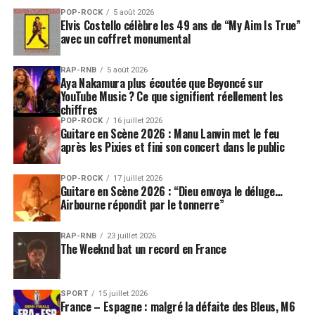
POP-ROCK
5 août 2026
Elvis Costello célèbre les 49 ans de “My Aim Is True”
avec un coffret monumental
RAP-RNB
5 août 2026
Aya Nakamura plus écoutée que Beyoncé sur
YouTube Music ? Ce que signifient réellement les
chiffres
POP-ROCK
16 juillet 2026
Guitare en Scène 2026 : Manu Lanvin met le feu
après les Pixies et fini son concert dans le public
POP-ROCK
17 juillet 2026
Guitare en Scène 2026 : “Dieu envoya le déluge…
Airbourne répondit par le tonnerre”
RAP-RNB
23 juillet 2026
The Weeknd bat un record en France
SPORT
15 juillet 2026
France – Espagne : malgré la défaite des Bleus, M6