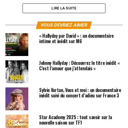
LIRE LA SUITE
VOUS DEVRIEZ AIMER
« Hallyday par David » : un documentaire
intime et inédit sur M6
Johnny Hallyday : Découvrez le titre inédit «
C’est l’amour que j’attendais »
Sylvie Vartan, Vous et moi : un documentaire
inédit suivi du concert d’adieu sur France 3
Star Academy 2025 : tout savoir sur la
SUJETS ASSOCIÉS:
JADE HALLYDAY
JOHNNY HALLYDAY
nouvelle saison sur TF1
LAETICIA HALLYDAY
NIKOS ALIAGAS