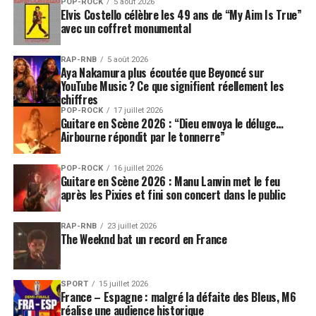
POP-ROCK
5 août 2026
Elvis Costello célèbre les 49 ans de “My Aim Is True”
avec un coffret monumental
RAP-RNB
5 août 2026
Aya Nakamura plus écoutée que Beyoncé sur
YouTube Music ? Ce que signifient réellement les
chiffres
POP-ROCK
17 juillet 2026
Guitare en Scène 2026 : “Dieu envoya le déluge…
Airbourne répondit par le tonnerre”
POP-ROCK
16 juillet 2026
Guitare en Scène 2026 : Manu Lanvin met le feu
après les Pixies et fini son concert dans le public
RAP-RNB
23 juillet 2026
The Weeknd bat un record en France
SPORT
15 juillet 2026
France – Espagne : malgré la défaite des Bleus, M6
réalise une audience historique