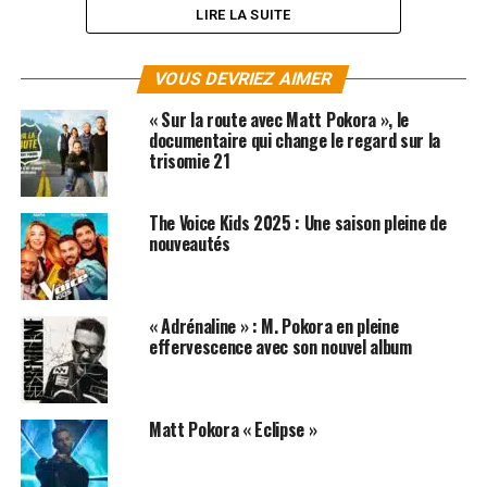
LIRE LA SUITE
VOUS DEVRIEZ AIMER
« Sur la route avec Matt Pokora », le
documentaire qui change le regard sur la
trisomie 21
The Voice Kids 2025 : Une saison pleine de
nouveautés
« Adrénaline » : M. Pokora en pleine
SUJETS ASSOCIÉS:
M POKORA
MATT POKORA
effervescence avec son nouvel album
Matt Pokora « Eclipse »