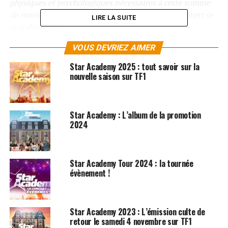
physiques et psychologiques nécessaires à cette somme
de moments de joies et de communion qu’un concert se
LIRE LA SUITE
doit d’être…
»
VOUS DEVRIEZ AIMER
LES ALBUMS DE JENIFER SONT DISPONIBLES SUR
AMAZON
Star Academy 2025 : tout savoir sur la
nouvelle saison sur TF1
SUJETS ASSOCIÉS:
JENIFER
Star Academy : L’album de la promotion
2024
Star Academy Tour 2024 : la tournée
évènement !
Star Academy 2023 : L’émission culte de
retour le samedi 4 novembre sur TF1