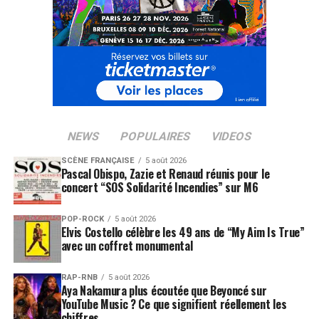
NEWS
POPULAIRES
VIDEOS
SCÈNE FRANÇAISE
5 août 2026
Pascal Obispo, Zazie et Renaud réunis pour le
concert “SOS Solidarité Incendies” sur M6
POP-ROCK
5 août 2026
Elvis Costello célèbre les 49 ans de “My Aim Is True”
avec un coffret monumental
RAP-RNB
5 août 2026
Aya Nakamura plus écoutée que Beyoncé sur
YouTube Music ? Ce que signifient réellement les
chiffres