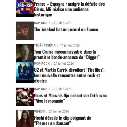
France – Espagne : malgré la défaite des
Bleus, M6 réalise une audience
historique
RAP-RNB
23 juillet 2026
The Weeknd bat un record en France
TÉLÉ / CINÉMA
14 juillet 2026
Tom Cruise méconnaissable dans la
première bande-annonce de “Digger”
POP-ROCK
24 juillet 2026
U2 et Martin Garrix dévoilent “Fireflies”,
leur nouvelle rencontre entre rock et
électro
RAP-RNB
21 juillet 2026
Gims et Mauvais Djo misent sur l’été avec
“Vive la monnaie”
VIDEOS
21 juillet 2026
Hoshi dévoile le clip poignant de
“Pleurer en dansant”