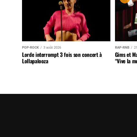
POP-ROCK
3 août 2026
RAP-RNB
21
Lorde interrompt 3 fois son concert à
Gims et Ma
Lollapalooza
“Vive la m