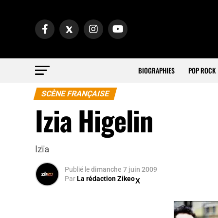
BIOGRAPHIES
POP ROCK
SCÈNE FRANÇAISE
Izia Higelin
Izïa
Publié
le
dimanche 7 juin 2009
Par
La rédaction Zikeo