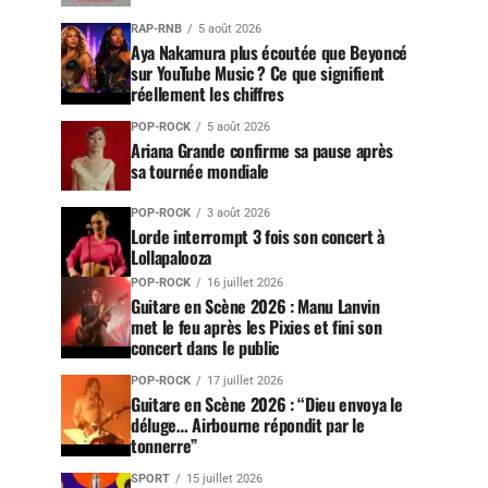
RAP-RNB
5 août 2026
Aya Nakamura plus écoutée que Beyoncé
sur YouTube Music ? Ce que signifient
réellement les chiffres
POP-ROCK
5 août 2026
Ariana Grande confirme sa pause après
sa tournée mondiale
POP-ROCK
3 août 2026
Lorde interrompt 3 fois son concert à
Lollapalooza
POP-ROCK
16 juillet 2026
Guitare en Scène 2026 : Manu Lanvin
met le feu après les Pixies et fini son
concert dans le public
POP-ROCK
17 juillet 2026
Guitare en Scène 2026 : “Dieu envoya le
déluge… Airbourne répondit par le
tonnerre”
SPORT
15 juillet 2026