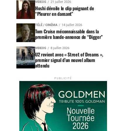
VIDEOS
21 juillet 2026
Hoshi dévoile le clip poignant de
“Pleurer en dansant”
TÉLÉ / CINÉMA
14 juillet 2026
Tom Cruise méconnaissable dans la
première bande-annonce de “Digger”
VIDEOS
8 juillet 2026
U2 revient avec « Street of Dreams »,
premier signal d’un nouvel album
attendu
PUBLICITÉ