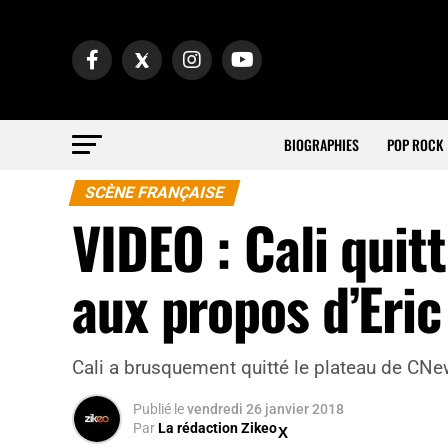
BIOGRAPHIES
POP ROCK
SCÈNE FRANÇAISE
VIDEO : Cali quit
aux propos d’Eri
Cali a brusquement quitté le plateau de CNe
Publié
le
vendredi 26 janvier 2018
Par
La rédaction Zikeo