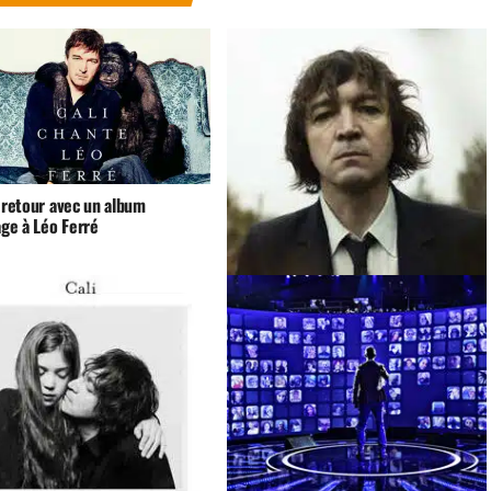
 retour avec un album
e à Léo Ferré
Cali garde un goût amer de son
soutien à Ségolène Royal