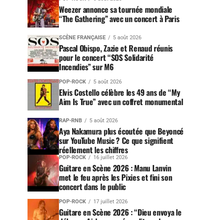
Weezer annonce sa tournée mondiale
“The Gathering” avec un concert à Paris
SCÈNE FRANÇAISE
5 août 2026
Pascal Obispo, Zazie et Renaud réunis
pour le concert “SOS Solidarité
Incendies” sur M6
POP-ROCK
5 août 2026
Elvis Costello célèbre les 49 ans de “My
Aim Is True” avec un coffret monumental
RAP-RNB
5 août 2026
Aya Nakamura plus écoutée que Beyoncé
sur YouTube Music ? Ce que signifient
réellement les chiffres
POP-ROCK
16 juillet 2026
Guitare en Scène 2026 : Manu Lanvin
met le feu après les Pixies et fini son
concert dans le public
POP-ROCK
17 juillet 2026
Guitare en Scène 2026 : “Dieu envoya le