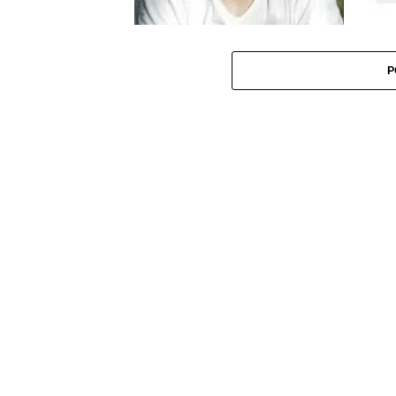
CALI La vie quoi !
Cali
L’Â
P