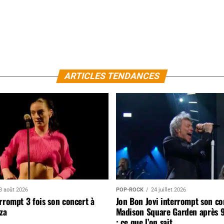
ARTICLES TENDANCES
3 août 2026
POP-ROCK
24 juillet 2026
rrompt 3 fois son concert à
Jon Bon Jovi interrompt son co
za
Madison Square Garden après 
: ce que l’on sait…