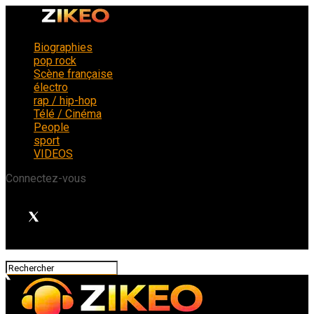
Biographies
pop rock
Scène française
électro
rap / hip-hop
Télé / Cinéma
People
sport
VIDEOS
Connectez-vous