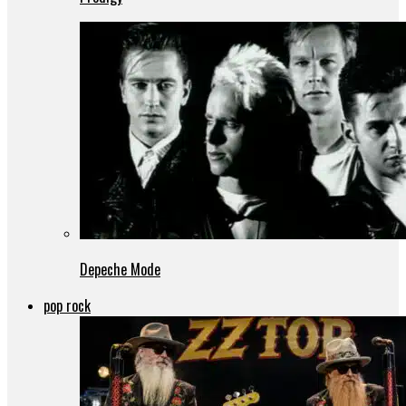
Depeche Mode
pop rock