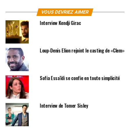
Get the Flash Player
to see this player.
VOUS DEVRIEZ AIMER
Label : Tôt ou tard
Interview Kendji Girac
SUJETS ASSOCIÉS:
INTERVIEWS
VINCENT DELERM
Loup-Denis Elion rejoint le casting de «Clem»
Sofia Essaïdi se confie en toute simplicité
Interview de Tomer Sisley