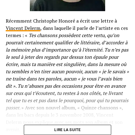
Récemment Christophe Honoré a écrit une lettre à
Vincent Delerm
, dans laquelle il parle de l’artiste en ces
termes : «
Tes chansons possèdent cette vertu, qu’on
pourrait certainement qualifier de littéraire, d’accorder à
la mémoire plus d’importance qu’à l’éternité. Tu n’es pas
le seul à jeter des regards par dessus ton épaule pour
écrire, mais ta manière est singulière, dans la mesure où
tu sembles n’en tirer aucun pouvoir, aucun « je le savais »
ne traîne dans tes paroles, aucun « je vous l’avais bien
dit ». Tu n’abuses pas des occasions pour être en avance
sur ceux qui t’écoutent, tu restes à nos côtés, te livrant
tel que tu es et pas dans le pourquoi, pour qui tu pourrais
passer
. » Avec son nouvel album, « Quinze chansons »,
dans les bacs depuis le 3 novembre 2008, Vincent
Delerm nous explique avec ses mots son album et son
avenir.
LIRE LA SUITE