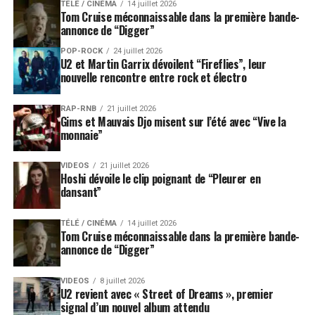
TÉLÉ / CINÉMA
14 juillet 2026
Tom Cruise méconnaissable dans la première bande-
annonce de “Digger”
POP-ROCK
24 juillet 2026
U2 et Martin Garrix dévoilent “Fireflies”, leur
nouvelle rencontre entre rock et électro
RAP-RNB
21 juillet 2026
Gims et Mauvais Djo misent sur l’été avec “Vive la
monnaie”
VIDEOS
21 juillet 2026
Hoshi dévoile le clip poignant de “Pleurer en
dansant”
TÉLÉ / CINÉMA
14 juillet 2026
Tom Cruise méconnaissable dans la première bande-
annonce de “Digger”
VIDEOS
8 juillet 2026
U2 revient avec « Street of Dreams », premier
signal d’un nouvel album attendu