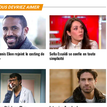
OUS DEVRIEZ AIMER
nis Elion rejoint le casting de
Sofia Essaïdi se confie en toute
»
simplicité