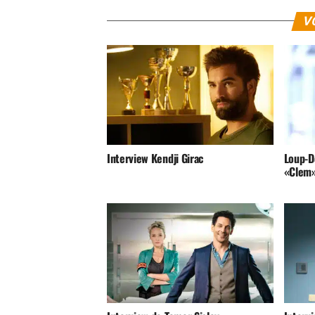
V
Interview Kendji Girac
Loup-De
«Clem