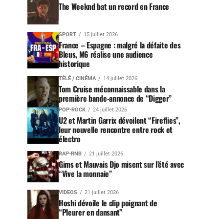
The Weeknd bat un record en France
SPORT
15 juillet 2026
France – Espagne : malgré la défaite des
Bleus, M6 réalise une audience
historique
TÉLÉ / CINÉMA
14 juillet 2026
Tom Cruise méconnaissable dans la
première bande-annonce de “Digger”
POP-ROCK
24 juillet 2026
U2 et Martin Garrix dévoilent “Fireflies”,
leur nouvelle rencontre entre rock et
électro
RAP-RNB
21 juillet 2026
Gims et Mauvais Djo misent sur l’été avec
“Vive la monnaie”
VIDEOS
21 juillet 2026
Hoshi dévoile le clip poignant de
“Pleurer en dansant”