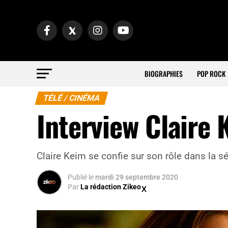
BIOGRAPHIES
POP ROCK
TÉLÉ / CINÉMA
Interview Claire 
Claire Keim se confie sur son rôle dans la sér
Publié
le
mardi 29 septembre 2020
Par
La rédaction Zikeo