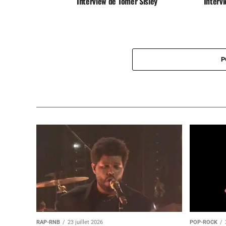
Interview de Tomer Sisley
Interv
P
RAP-RNB
23 juillet 2026
POP-ROCK