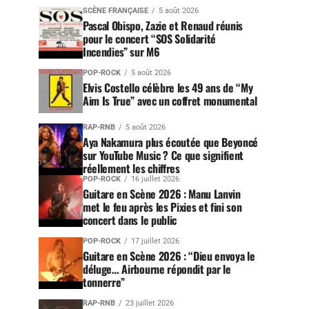
SCÈNE FRANÇAISE
5 août 2026
Pascal Obispo, Zazie et Renaud réunis
pour le concert “SOS Solidarité
Incendies” sur M6
POP-ROCK
5 août 2026
Elvis Costello célèbre les 49 ans de “My
Aim Is True” avec un coffret monumental
RAP-RNB
5 août 2026
Aya Nakamura plus écoutée que Beyoncé
sur YouTube Music ? Ce que signifient
réellement les chiffres
POP-ROCK
16 juillet 2026
Guitare en Scène 2026 : Manu Lanvin
met le feu après les Pixies et fini son
concert dans le public
POP-ROCK
17 juillet 2026
Guitare en Scène 2026 : “Dieu envoya le
déluge… Airbourne répondit par le
tonnerre”
RAP-RNB
23 juillet 2026