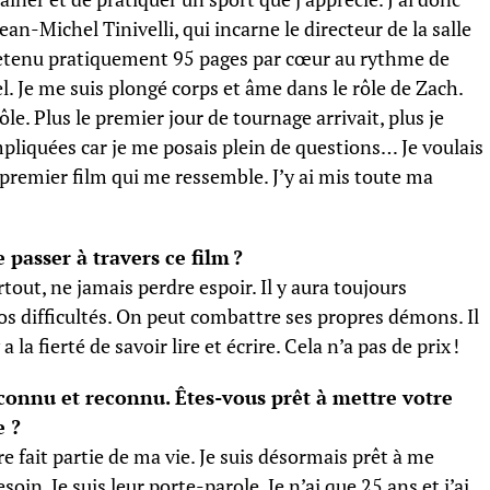
, Jean-Michel Tinivelli, qui incarne le directeur de la salle
i retenu pratiquement 95 pages par cœur au rythme de
l. Je me suis plongé corps et âme dans le rôle de Zach.
le. Plus le premier jour de tournage arrivait, plus je
ompliquées car je me posais plein de questions… Je voulais
ce premier film qui me ressemble. J’y ai mis toute ma
 passer à travers ce film ?
urtout, ne jamais perdre espoir. Il y aura toujours
os difficultés. On peut combattre ses propres démons. Il
y a la fierté de savoir lire et écrire. Cela n’a pas de prix !
connu et reconnu. Êtes-vous prêt à mettre votre
e ?
e fait partie de ma vie. Je suis désormais prêt à me
in. Je suis leur porte-parole. Je n’ai que 25 ans et j’ai