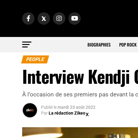
BIOGRAPHIES
POP ROCK
PEOPLE
Interview Kendji 
À l’occasion de ses premiers pas devant la c
Publié
le
mardi 23 août 2022
Par
La rédaction Zikeo