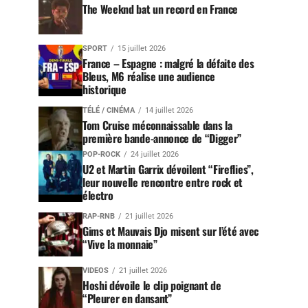
The Weeknd bat un record en France
SPORT
15 juillet 2026
France – Espagne : malgré la défaite des
Bleus, M6 réalise une audience
historique
TÉLÉ / CINÉMA
14 juillet 2026
Tom Cruise méconnaissable dans la
première bande-annonce de “Digger”
POP-ROCK
24 juillet 2026
U2 et Martin Garrix dévoilent “Fireflies”,
leur nouvelle rencontre entre rock et
électro
RAP-RNB
21 juillet 2026
Gims et Mauvais Djo misent sur l’été avec
“Vive la monnaie”
VIDEOS
21 juillet 2026
Hoshi dévoile le clip poignant de
“Pleurer en dansant”