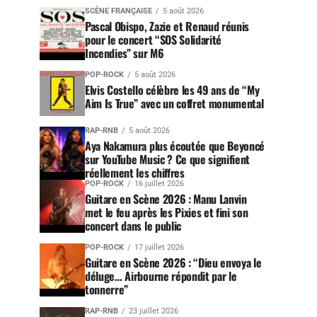
SCÈNE FRANÇAISE
5 août 2026
Pascal Obispo, Zazie et Renaud réunis
pour le concert “SOS Solidarité
Incendies” sur M6
POP-ROCK
5 août 2026
Elvis Costello célèbre les 49 ans de “My
Aim Is True” avec un coffret monumental
RAP-RNB
5 août 2026
Aya Nakamura plus écoutée que Beyoncé
sur YouTube Music ? Ce que signifient
réellement les chiffres
POP-ROCK
16 juillet 2026
Guitare en Scène 2026 : Manu Lanvin
met le feu après les Pixies et fini son
concert dans le public
POP-ROCK
17 juillet 2026
Guitare en Scène 2026 : “Dieu envoya le
déluge… Airbourne répondit par le
tonnerre”
RAP-RNB
23 juillet 2026