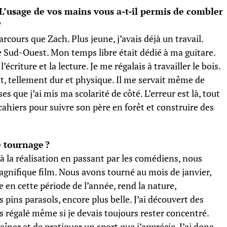
 L’usage de vos mains vous a-t-il permis de combler
?
rcours que Zach. Plus jeune, j’avais déjà un travail.
e Sud-Ouest. Mon temps libre était dédié à ma guitare.
criture et la lecture. Je me régalais à travailler le bois.
t, tellement dur et physique. Il me servait même de
es que j’ai mis ma scolarité de côté. L’erreur est là, tout
cahiers pour suivre son père en forêt et construire des
e tournage ?
n à la réalisation en passant par les comédiens, nous
gnifique film. Nous avons tourné au mois de janvier,
e en cette période de l’année, rend la nature,
pins parasols, encore plus belle. J’ai découvert des
 régalé même si je devais toujours rester concentré.
îner et de pratiquer un sport que j’apprécie. J’ai donc