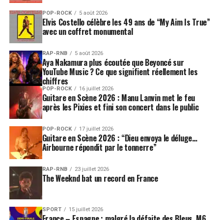
POP-ROCK
5 août 2026
Elvis Costello célèbre les 49 ans de “My Aim Is True”
avec un coffret monumental
RAP-RNB
5 août 2026
Aya Nakamura plus écoutée que Beyoncé sur
YouTube Music ? Ce que signifient réellement les
chiffres
POP-ROCK
16 juillet 2026
Guitare en Scène 2026 : Manu Lanvin met le feu
après les Pixies et fini son concert dans le public
POP-ROCK
17 juillet 2026
Guitare en Scène 2026 : “Dieu envoya le déluge…
Airbourne répondit par le tonnerre”
RAP-RNB
23 juillet 2026
The Weeknd bat un record en France
SPORT
15 juillet 2026
France – Espagne : malgré la défaite des Bleus, M6