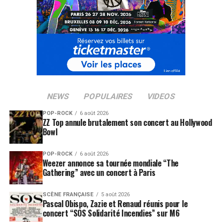
des sonorités plus rock, électroniques et introspectives.
Et s’il fallait un symbole fort pour incarner cette mue,
Empty Chairs
est sans doute le morceau parfait :
inattendu, puissant, transgénérationnel.
Le titre est déjà disponible sur
YouTube
,
Spotify
et
toutes les plateformes. Il ouvre la voie à une tournée
mondiale annoncée pour fin 2025, où l’on murmure
NEWS
POPULAIRES
VIDEOS
même une possible apparition de Jagger sur scène…
POP-ROCK
6 août 2026
LES ALBUMS DE MICK JAGGER ET BURNA BOY
ZZ Top annule brutalement son concert au Hollywood
Bowl
SONT DISPONIBLES ICI
POP-ROCK
6 août 2026
SUJETS ASSOCIÉS:
MICK JAGGER
THE ROLLING STONES
Weezer annonce sa tournée mondiale “The
Gathering” avec un concert à Paris
SCÈNE FRANÇAISE
5 août 2026
Pascal Obispo, Zazie et Renaud réunis pour le
concert “SOS Solidarité Incendies” sur M6