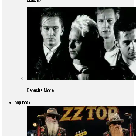
Depeche Mode
pop rock