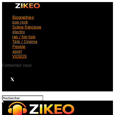
Biographies
pop rock
Scène française
électro
rap / hip-hop
Télé / Cinéma
People
sport
VIDEOS
Connectez-vous