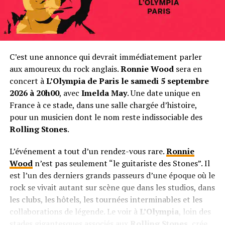
C’est une annonce qui devrait immédiatement parler
aux amoureux du rock anglais.
Ronnie Wood
sera en
concert à
L’Olympia de Paris le samedi 5 septembre
2026 à 20h00
, avec
Imelda May
. Une date unique en
France à ce stade, dans une salle chargée d’histoire,
pour un musicien dont le nom reste indissociable des
Rolling Stones
.
L’événement a tout d’un rendez-vous rare.
Ronnie
Wood
n’est pas seulement “le guitariste des Stones”. Il
est l’un des derniers grands passeurs d’une époque où le
rock se vivait autant sur scène que dans les studios, dans
les clubs, les hôtels, les tournées interminables et les
collaborations de légende. Le voir à
L’Olympia
, loin des
stades gigantesques associés aux
Rolling Stones
, crée