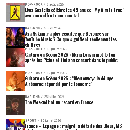
POP-ROCK
5 août 2026
Elvis Costello célèbre les 49 ans de “My Aim Is True”
Ce concert ne devrait donc pas être perçu comme un
avec un coffret monumental
simple détour nostalgique. Il peut au contraire
fonctionner comme une célébration vivante d’un
RAP-RNB
5 août 2026
répertoire, d’un son et d’une culture musicale. Le
Aya Nakamura plus écoutée que Beyoncé sur
format
Ronnie Wood and His Band featuring Imelda
YouTube Music ? Ce que signifient réellement les
chiffres
May
laisse imaginer une soirée où les morceaux solo, les
POP-ROCK
16 juillet 2026
clins d’œil aux Faces, les classiques revisités et les
Guitare en Scène 2026 : Manu Lanvin met le feu
standards rock ou blues pourraient cohabiter dans un
après les Pixies et fini son concert dans le public
esprit très direct.
POP-ROCK
17 juillet 2026
Guitare en Scène 2026 : “Dieu envoya le déluge…
À
L’Olympia
, cette promesse prend une dimension
Airbourne répondit par le tonnerre”
particulière. La salle parisienne a accueilli certains des
plus grands noms de la chanson, du rock et du spectacle
RAP-RNB
23 juillet 2026
vivant. Elle offre un cadre plus intime que les grandes
The Weeknd bat un record en France
enceintes où évoluent habituellement les Rolling
Stones. Pour Ronnie Wood, ce type de scène peut
permettre de remettre au premier plan le plaisir de
SPORT
15 juillet 2026
France – Espagne : malgré la défaite des Bleus, M6
jouer, la chaleur d’un groupe et le contact avec un