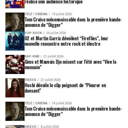
réalise une audience historique
public de connaisseurs.
TÉLÉ / CINÉMA
14 juillet 2026
Une apparition française rare
Tom Cruise méconnaissable dans la première bande-
annonce de “Digger”
pour un Rolling Stone
POP-ROCK
24 juillet 2026
U2 et Martin Garrix dévoilent “Fireflies”, leur
L’annonce de ce concert intervient dans un contexte où
nouvelle rencontre entre rock et électro
chaque apparition liée aux Rolling Stones suscite
immédiatement l’attention. Le groupe reste l’une des
RAP-RNB
21 juillet 2026
Gims et Mauvais Djo misent sur l’été avec “Vive la
formations les plus scrutées de la planète rock, même
monnaie”
après plus de six décennies d’histoire. Chaque projet
parallèle de ses membres nourrit donc l’intérêt des
VIDEOS
21 juillet 2026
fans, surtout lorsqu’il se traduit par une date en France.
Hoshi dévoile le clip poignant de “Pleurer en
dansant”
La rareté joue ici un rôle central. Ronnie Wood ne se
produit pas régulièrement en solo dans l’Hexagone.
TÉLÉ / CINÉMA
14 juillet 2026
Tom Cruise méconnaissable dans la première bande-
Cette soirée du
5 septembre 2026
à Paris aura donc une
annonce de “Digger”
valeur particulière pour les collectionneurs de concerts,
les passionnés de rock britannique et les spectateurs qui
VIDEOS
8 juillet 2026