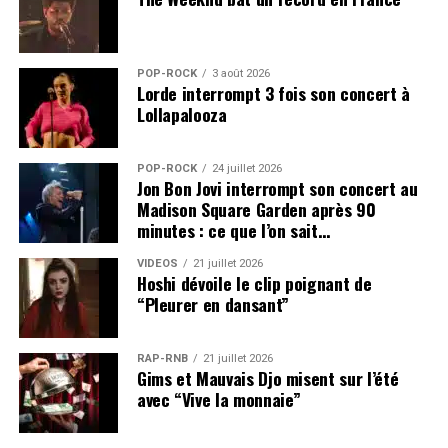
DISPONIBLES ICI
SUJETS ASSOCIÉS:
KEITH RICHARDS
MICK JAGGER
RONNIE WOOD
THE ROLLING STONES
POP-ROCK
3 août 2026
Lorde interrompt 3 fois son concert à
Lollapalooza
POP-ROCK
24 juillet 2026
Jon Bon Jovi interrompt son concert au
Madison Square Garden après 90
minutes : ce que l’on sait…
VIDEOS
21 juillet 2026
Hoshi dévoile le clip poignant de
“Pleurer en dansant”
RAP-RNB
21 juillet 2026
Gims et Mauvais Djo misent sur l’été
avec “Vive la monnaie”