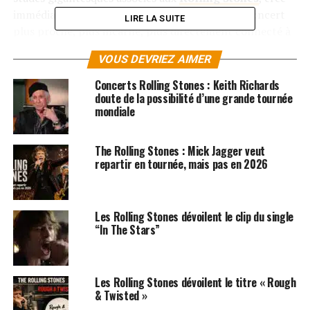
immédiatement une autre attente : celle d’un concert
LIRE LA SUITE
plus proche, plus incarné, plus directement connecté à
son histoire personnelle.
VOUS DEVRIEZ AIMER
La billetterie doit ouvrir le
vendredi 22 mai 2026 à
Concerts Rolling Stones : Keith Richards
11h00
, avec des tarifs annoncés entre
176 € et 220 €
.
doute de la possibilité d’une grande tournée
mondiale
Des prix élevés, mais cohérents avec la rareté de
l’événement et le prestige de l’artiste. Pour les fans
français des Rolling Stones, cette date parisienne
The Rolling Stones : Mick Jagger veut
pourrait devenir l’un des grands rendez-vous rock de la
repartir en tournée, mais pas en 2026
rentrée 2026.
Un musicien au cœur de
Les Rolling Stones dévoilent le clip du single
“In The Stars”
l’histoire du rock britannique
Ronnie Wood occupe une place particulière dans
Les Rolling Stones dévoilent le titre « Rough
l’histoire du rock. Avant d’intégrer les Rolling Stones, il
& Twisted »
s’est imposé avec
The Faces
, groupe fondamental de la