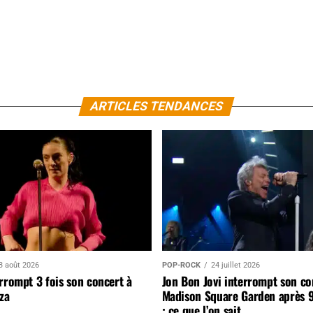
ARTICLES TENDANCES
3 août 2026
POP-ROCK
24 juillet 2026
rrompt 3 fois son concert à
Jon Bon Jovi interrompt son co
za
Madison Square Garden après 
: ce que l’on sait…