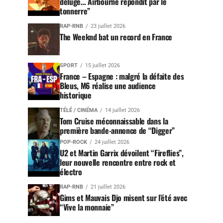
déluge… Airbourne répondit par le
tonnerre”
RAP-RNB
23 juillet 2026
The Weeknd bat un record en France
SPORT
15 juillet 2026
France – Espagne : malgré la défaite des
Bleus, M6 réalise une audience
historique
TÉLÉ / CINÉMA
14 juillet 2026
Tom Cruise méconnaissable dans la
première bande-annonce de “Digger”
POP-ROCK
24 juillet 2026
U2 et Martin Garrix dévoilent “Fireflies”,
leur nouvelle rencontre entre rock et
électro
RAP-RNB
21 juillet 2026
Gims et Mauvais Djo misent sur l’été avec
“Vive la monnaie”