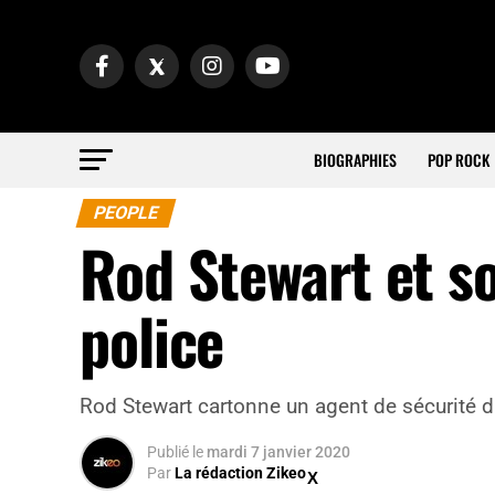
BIOGRAPHIES
POP ROCK
PEOPLE
Rod Stewart et son
police
Rod Stewart cartonne un agent de sécurité d
Publié
le
mardi 7 janvier 2020
Par
La rédaction Zikeo