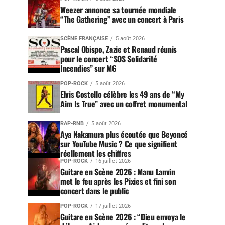
Weezer annonce sa tournée mondiale
“The Gathering” avec un concert à Paris
SCÈNE FRANÇAISE
5 août 2026
Pascal Obispo, Zazie et Renaud réunis
pour le concert “SOS Solidarité
Incendies” sur M6
POP-ROCK
5 août 2026
Elvis Costello célèbre les 49 ans de “My
Aim Is True” avec un coffret monumental
RAP-RNB
5 août 2026
Aya Nakamura plus écoutée que Beyoncé
sur YouTube Music ? Ce que signifient
réellement les chiffres
POP-ROCK
16 juillet 2026
Guitare en Scène 2026 : Manu Lanvin
met le feu après les Pixies et fini son
concert dans le public
POP-ROCK
17 juillet 2026
Guitare en Scène 2026 : “Dieu envoya le