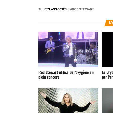
SUJETS ASSOCIÉS:
ROD STEWART
V
Rod Stewart utilise de l’oxygène en
Le Bry
plein concert
par Pa