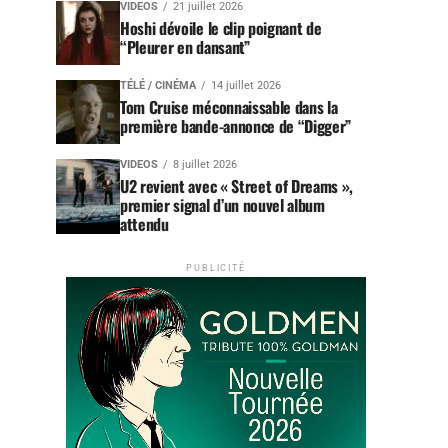
VIDEOS
21 juillet 2026
Hoshi dévoile le clip poignant de
“Pleurer en dansant”
TÉLÉ / CINÉMA
14 juillet 2026
Tom Cruise méconnaissable dans la
première bande-annonce de “Digger”
VIDEOS
8 juillet 2026
U2 revient avec « Street of Dreams »,
premier signal d’un nouvel album
attendu
PUBLICITÉ