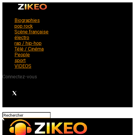
Biographies
pop rock
Scène française
électro
rap / hip-hop
Télé / Cinéma
People
sport
VIDEOS
Connectez-vous