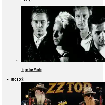
Depeche Mode
pop rock