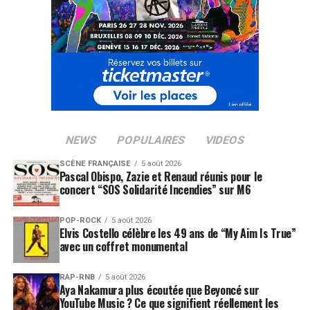
NEWS
POPULAIRES
VIDEOS
SCÈNE FRANÇAISE
5 août 2026
Pascal Obispo, Zazie et Renaud réunis pour le
concert “SOS Solidarité Incendies” sur M6
POP-ROCK
5 août 2026
Elvis Costello célèbre les 49 ans de “My Aim Is True”
avec un coffret monumental
RAP-RNB
5 août 2026
Aya Nakamura plus écoutée que Beyoncé sur
YouTube Music ? Ce que signifient réellement les