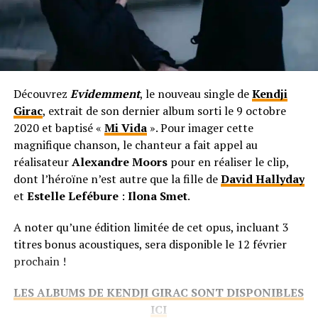
Découvrez
Evidemment
, le nouveau single de
Kendji
Girac
, extrait de son dernier album sorti le 9 octobre
2020 et baptisé «
Mi Vida
». Pour imager cette
magnifique chanson, le chanteur a fait appel au
réalisateur
Alexandre Moors
pour en réaliser le clip,
dont l’héroïne n’est autre que la fille de
David Hallyday
et
Estelle Lefébure
:
Ilona Smet
.
A noter qu’une édition limitée de cet opus, incluant 3
titres bonus acoustiques, sera disponible le 12 février
prochain !
LES ALBUMS DE KENDJI GIRAC SONT DISPONIBLES
ICI