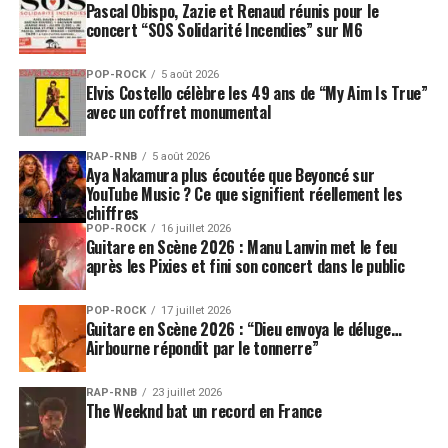
Pascal Obispo, Zazie et Renaud réunis pour le
spectacle, Pierre de Maere paraît donc vouloir réduire la
concert “SOS Solidarité Incendies” sur M6
distance entre le personnage et l’homme. C’est
précisément là que ce projet peut devenir intéressant :
POP-ROCK
5 août 2026
non pas parce qu’il renierait la théâtralité de ses débuts,
Elvis Costello célèbre les 49 ans de “My Aim Is True”
mais parce qu’il pourrait l’utiliser pour dire quelque
avec un coffret monumental
chose de plus nu, de plus sentimental, de plus
dangereux aussi.
RAP-RNB
5 août 2026
Aya Nakamura plus écoutée que Beyoncé sur
YouTube Music ? Ce que signifient réellement les
Je pense à vous
et
J’aurais fini
chiffres
POP-ROCK
16 juillet 2026
par te plaire
donnent le ton
Guitare en Scène 2026 : Manu Lanvin met le feu
après les Pixies et fini son concert dans le public
Le retour avait déjà commencé avec
Je pense à vous
,
premier single dévoilé au printemps 2026. Le titre,
POP-ROCK
17 juillet 2026
Guitare en Scène 2026 : “Dieu envoya le déluge…
accompagné d’un clip réalisé par
Edie Blanchard
, a
Airbourne répondit par le tonnerre”
permis à Pierre de Maere de réapparaître dans une
forme très physique, portée par la danse, l’énergie
RAP-RNB
23 juillet 2026
The Weeknd bat un record en France
collective et cette manière de transformer la bizarrerie
en force de séduction. Le clip montre notamment le