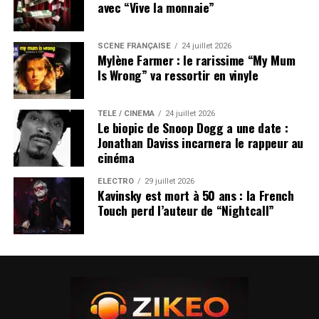
sans perdre cette flamboyance qui l’a rendu
avec “Vive la monnaie”
immédiatement reconnaissable.
SCÈNE FRANÇAISE
24 juillet 2026
LES ALBUMS DE PIERRE DE MAERE SONT
Mylène Farmer : le rarissime “My Mum
DISPONIBLES ICI
Is Wrong” va ressortir en vinyle
SUJETS ASSOCIÉS:
EDDY DE PRETTO
STROMAE
TÉLÉ / CINÉMA
24 juillet 2026
Le biopic de Snoop Dogg a une date :
Jonathan Daviss incarnera le rappeur au
cinéma
ÉLECTRO
29 juillet 2026
Kavinsky est mort à 50 ans : la French
Touch perd l’auteur de “Nightcall”