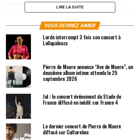
Comment son ambition de réussite est-elle née ? Le
LIRE LA SUITE
succès l’a-t-il vraiment rendu heureux ? Pourquoi a-t-il
mis fin prématurément à sa tournée en mai 2023 ?
Bigflo et Oli
,
Orelsan
,
Roméo Elvis
, des artistes qui le
VOUS DEVRIEZ AIMER
connaissent et l’admirent, mais aussi son professeur de
Lorde interrompt 3 fois son concert à
musique, le père
Guy Gilbert
et ceux qui l’ont vu
Lollapalooza
débuter racontent ce destin hors-norme.
LES ALBUMS DE STROMAE SONT DISPONIBLES ICI
Pierre de Maere annonce “Ave de Maere”, un
deuxième album intime attendu le 25
septembre 2026
SUJETS ASSOCIÉS:
ORELSAN
STROMAE
Jul : le concert événement du Stade de
France diffusé en inédit sur France 4
Le dernier concert de Pierre de Maere
diffusé sur Culturebox