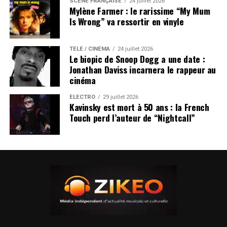
SCÈNE FRANÇAISE
24 juillet 2026
Mylène Farmer : le rarissime “My Mum
Is Wrong” va ressortir en vinyle
TÉLÉ / CINÉMA
24 juillet 2026
Le biopic de Snoop Dogg a une date :
Jonathan Daviss incarnera le rappeur au
cinéma
ÉLECTRO
29 juillet 2026
Kavinsky est mort à 50 ans : la French
Touch perd l’auteur de “Nightcall”