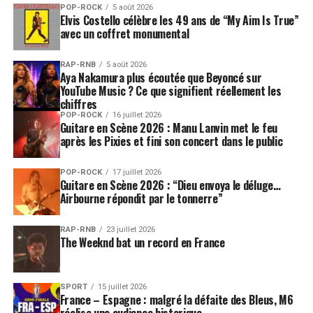
POP-ROCK
5 août 2026
Elvis Costello célèbre les 49 ans de “My Aim Is True”
avec un coffret monumental
RAP-RNB
5 août 2026
Aya Nakamura plus écoutée que Beyoncé sur
YouTube Music ? Ce que signifient réellement les
chiffres
POP-ROCK
16 juillet 2026
Guitare en Scène 2026 : Manu Lanvin met le feu
après les Pixies et fini son concert dans le public
POP-ROCK
17 juillet 2026
Guitare en Scène 2026 : “Dieu envoya le déluge…
Airbourne répondit par le tonnerre”
RAP-RNB
23 juillet 2026
The Weeknd bat un record en France
SPORT
15 juillet 2026
France – Espagne : malgré la défaite des Bleus, M6