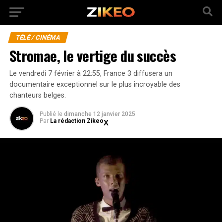
TÉLÉ / CINÉMA
Stromae, le vertige du succès
Le vendredi 7 février à 22:55, France 3 diffusera un
documentaire exceptionnel sur le plus incroyable des
chanteurs belges.
Publié
le
dimanche 12 janvier 2025
Par
La rédaction Zikeo