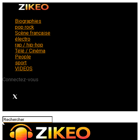
Biographies
pop rock
Scène française
électro
rap / hip-hop
Télé / Cinéma
People
sport
VIDEOS
Connectez-vous