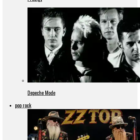
Depeche Mode
pop rock