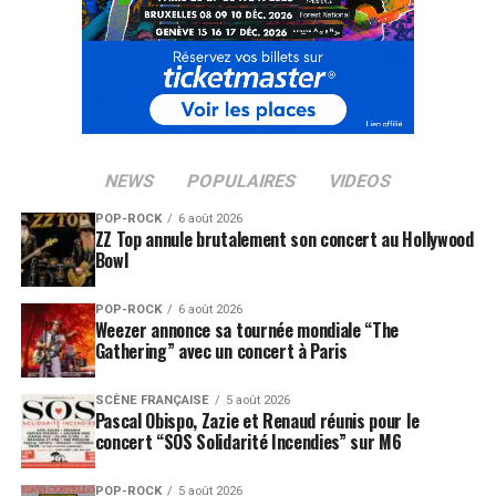
Et pour clôturer le bal côté nouveaux talents, place sera
faite au groupe
Mauvais Sang
, qui se réserve une place
à part sur la scène régionale. Issu de la nouvelle vague
rock francophone, qui nous offrira une rencontre
inattendue entre chanson française à texte, musique
classique contemporaine et rock industriel.
NEWS
POPULAIRES
VIDEOS
A ne pas manquer également,
Moïzo
, un jeune groupe
qui revisite les bases essentielles du folk et du rock tout
POP-ROCK
6 août 2026
ZZ Top annule brutalement son concert au Hollywood
en prônant la spontanéité, le mélange des genres.
Bowl
Alors n’hésitez plus et réservez dès maintenant votre
POP-ROCK
6 août 2026
pass 1, 2 ou 3 soirs et profitez du festival, toujours entre
Weezer annonce sa tournée mondiale “The
Gathering” avec un concert à Paris
lac et montagnes, en face du
Château de Ripaille
.
SCÈNE FRANÇAISE
5 août 2026
RÉSERVER VOS BILLETS
Pascal Obispo, Zazie et Renaud réunis pour le
concert “SOS Solidarité Incendies” sur M6
SUJETS ASSOCIÉS:
FESTIVALS
MATTHIEU CHEDID
ORELSAN
POP-ROCK
5 août 2026