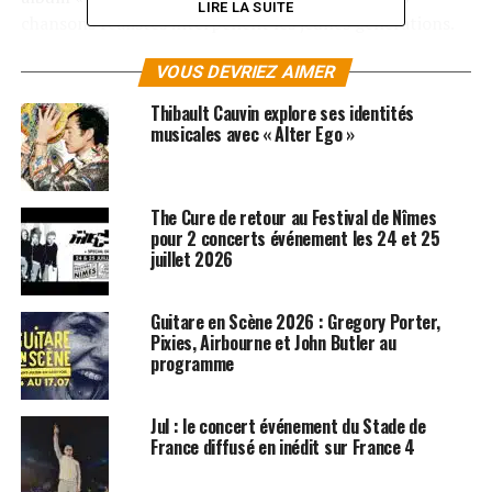
LIRE LA SUITE
chansons réalistes interpellent les jeunes générations.
A découvrir également ce jeudi, un autre artiste fort
VOUS DEVRIEZ AIMER
d’une double culture rap et spoken word, flirtant avec
Thibault Cauvin explore ses identités
les rythmes électros, le chanteur
Lombre
dialogue
musicales avec « Alter Ego »
entre le sombre et le soleil pour mieux étourdir et ravir
avec son dernier album « Ailleurs ».
The Cure de retour au Festival de Nîmes
Un jour férié très pop
pour 2 concerts événement les 24 et 25
juillet 2026
Le 14 juillet, c’est au tour de la pop musique d’investir le
cadre magnifique du festival avec les concerts d’
Angèle
Guitare en Scène 2026 : Gregory Porter,
et du groupe
47Ter
. En parallèle sur la Scène Nouveaux
Pixies, Airbourne et John Butler au
Talents se succèderons le trio
Ecran Total
qui nous
programme
transportera dans un univers musical fascinant,
combinaison unique entre des sonorités modernes,
Jul : le concert événement du Stade de
acidulées et hypnotiques, et une imagerie très 80’s.
France diffusé en inédit sur France 4
Niveau découverte vous aurez aussi l’occasion