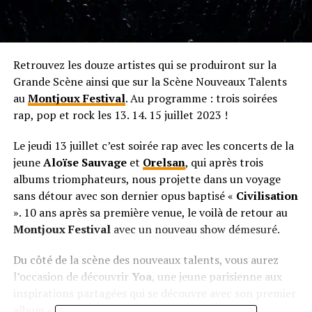
Retrouvez les douze artistes qui se produiront sur la
Grande Scène ainsi que sur la Scène Nouveaux Talents
au
Montjoux Festival
. Au programme : trois soirées
rap, pop et rock les 13. 14. 15 juillet 2023 !
Le jeudi 13 juillet c’est soirée rap avec les concerts de la
jeune
Aloïse Sauvage
et
Orelsan
, qui après trois
albums triomphateurs, nous projette dans un voyage
sans détour avec son dernier opus baptisé «
Civilisation
». 10 ans après sa première venue, le voilà de retour au
Montjoux Festival
avec un nouveau show démesuré.
Du côté de la scène des nouveaux talents, vous aurez
l’occasion de découvrir
Yoa
, une jeune parisienne aux
inspirations partagées qui se découvre avec son premier
album « Attentes ». Sa voix suave et fragile et ses