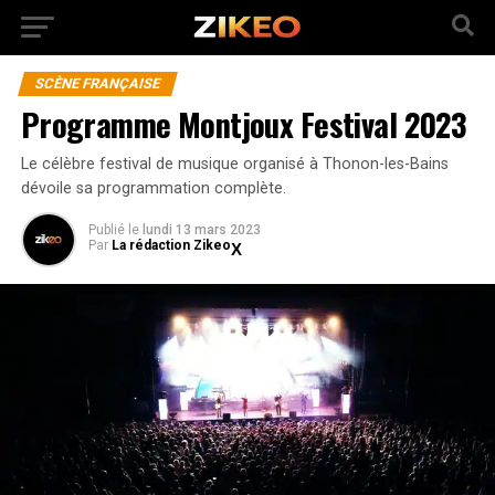
SCÈNE FRANÇAISE
Programme Montjoux Festival 2023
Le célèbre festival de musique organisé à Thonon-les-Bains
dévoile sa programmation complète.
Publié
le
lundi 13 mars 2023
Par
La rédaction Zikeo