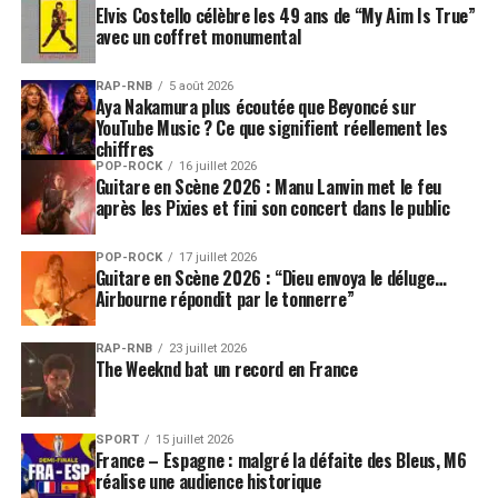
Elvis Costello célèbre les 49 ans de “My Aim Is True”
avec un coffret monumental
RAP-RNB
5 août 2026
Aya Nakamura plus écoutée que Beyoncé sur
YouTube Music ? Ce que signifient réellement les
chiffres
POP-ROCK
16 juillet 2026
Guitare en Scène 2026 : Manu Lanvin met le feu
après les Pixies et fini son concert dans le public
POP-ROCK
17 juillet 2026
Guitare en Scène 2026 : “Dieu envoya le déluge…
Airbourne répondit par le tonnerre”
RAP-RNB
23 juillet 2026
The Weeknd bat un record en France
SPORT
15 juillet 2026
France – Espagne : malgré la défaite des Bleus, M6
réalise une audience historique