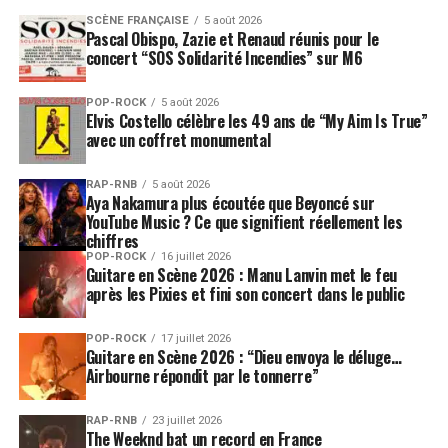
SCÈNE FRANÇAISE
5 août 2026
Pascal Obispo, Zazie et Renaud réunis pour le
concert “SOS Solidarité Incendies” sur M6
POP-ROCK
5 août 2026
Elvis Costello célèbre les 49 ans de “My Aim Is True”
avec un coffret monumental
RAP-RNB
5 août 2026
Aya Nakamura plus écoutée que Beyoncé sur
YouTube Music ? Ce que signifient réellement les
chiffres
POP-ROCK
16 juillet 2026
Guitare en Scène 2026 : Manu Lanvin met le feu
après les Pixies et fini son concert dans le public
POP-ROCK
17 juillet 2026
Guitare en Scène 2026 : “Dieu envoya le déluge…
Airbourne répondit par le tonnerre”
RAP-RNB
23 juillet 2026
The Weeknd bat un record en France