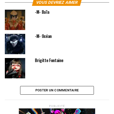
VOUS DEVRIEZ AIMER
Puis le jeune artiste s’attaque à la scène, où on le
découvre impressionnant à la guitare parfois même
-M- Baïa
proche de la maestria d’un Van Halen, remplissant des
salles de plus en plus grandes.
SUJETS ASSOCIÉS:
-M- Océan
MATHIEU CHEDID
Brigitte Fontaine
POSTER UN COMMENTAIRE
PUBLICITÉ