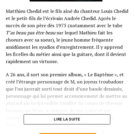
Matthieu Chedid est le fils aîné du chanteur Louis Chedid
et le petit-fils de l’écrivain Andrée Chedid. Après le
succès de son père dès 1973 (notamment avec le tube
T’as beau pas être beau
sur lequel Mathieu fait les
choeurs avec sa soeur), le jeune homme fréquente
assidûment les syudios d’enregistrement. Il y apprend
les ficelles du métier ainsi que la guitare, dont il devient
rapidement un virtuose.
A 26 ans, il sort son premier album, « Le Baptême », et
créé l’étrange personnage de M, un joyeux troubadour
que l’on jurerait sorti tout droit d’une bande dessinée,
personnage qui lui permet accessoirement de mettre au
placard sin irrépressible timidité. Sa coupe de cheveux
formant un M sur le sommet de son crâne et ses
cstumes farfelus font de lui un ovni de la chanson
LIRE LA SUITE
française, qui ne tarde pas à séduire les foules.