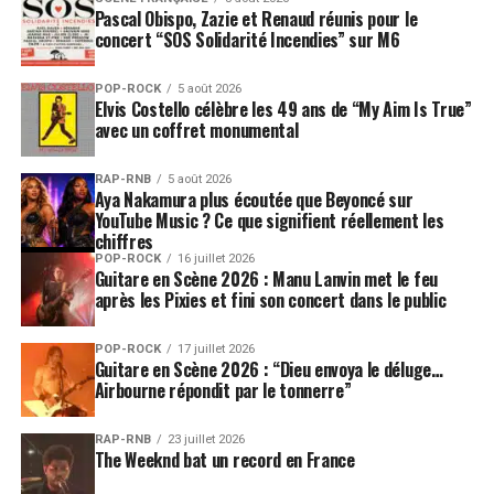
Pascal Obispo, Zazie et Renaud réunis pour le
concert “SOS Solidarité Incendies” sur M6
POP-ROCK
5 août 2026
Elvis Costello célèbre les 49 ans de “My Aim Is True”
avec un coffret monumental
RAP-RNB
5 août 2026
Aya Nakamura plus écoutée que Beyoncé sur
YouTube Music ? Ce que signifient réellement les
chiffres
POP-ROCK
16 juillet 2026
Guitare en Scène 2026 : Manu Lanvin met le feu
après les Pixies et fini son concert dans le public
POP-ROCK
17 juillet 2026
Guitare en Scène 2026 : “Dieu envoya le déluge…
Airbourne répondit par le tonnerre”
RAP-RNB
23 juillet 2026
The Weeknd bat un record en France