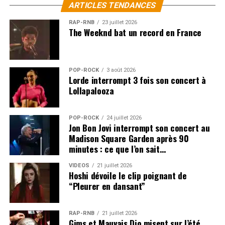
ARTICLES TENDANCES
RAP-RNB
23 juillet 2026
The Weeknd bat un record en France
POP-ROCK
3 août 2026
Lorde interrompt 3 fois son concert à
Lollapalooza
POP-ROCK
24 juillet 2026
Jon Bon Jovi interrompt son concert au
Madison Square Garden après 90
minutes : ce que l’on sait…
VIDEOS
21 juillet 2026
Hoshi dévoile le clip poignant de
“Pleurer en dansant”
RAP-RNB
21 juillet 2026
Gims et Mauvais Djo misent sur l’été