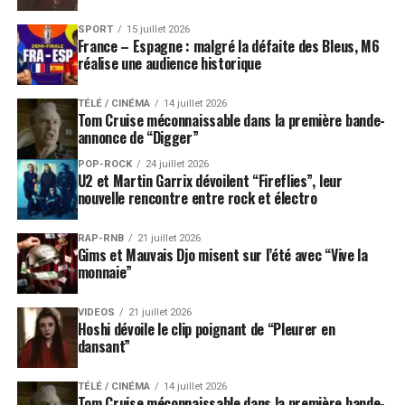
SPORT
15 juillet 2026
France – Espagne : malgré la défaite des Bleus, M6
réalise une audience historique
TÉLÉ / CINÉMA
14 juillet 2026
Tom Cruise méconnaissable dans la première bande-
annonce de “Digger”
POP-ROCK
24 juillet 2026
U2 et Martin Garrix dévoilent “Fireflies”, leur
nouvelle rencontre entre rock et électro
RAP-RNB
21 juillet 2026
Gims et Mauvais Djo misent sur l’été avec “Vive la
monnaie”
VIDEOS
21 juillet 2026
Hoshi dévoile le clip poignant de “Pleurer en
dansant”
TÉLÉ / CINÉMA
14 juillet 2026
Tom Cruise méconnaissable dans la première bande-