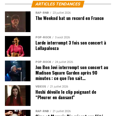
l’histoire du box-office : aucun autre biopic musical
ARTICLES TENDANCES
n’avait jusqu’ici généré autant de recettes dans les
salles du monde entier.
RAP-RNB
23 juillet 2026
The Weeknd bat un record en France
LES ALBUMS DE MICHAEL JACKSON SONT
DISPONIBLES ICI
POP-ROCK
3 août 2026
Lorde interrompt 3 fois son concert à
SUJETS ASSOCIÉS:
MICHAEL JACKSON
Lollapalooza
POP-ROCK
24 juillet 2026
Jon Bon Jovi interrompt son concert au
Madison Square Garden après 90
minutes : ce que l’on sait…
VIDEOS
21 juillet 2026
Hoshi dévoile le clip poignant de
“Pleurer en dansant”
RAP-RNB
21 juillet 2026