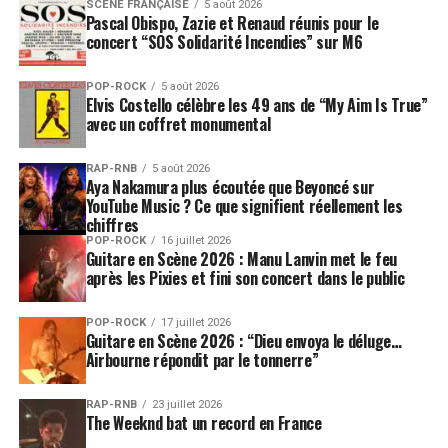
SCÈNE FRANÇAISE
5 août 2026
Avant même sa sortie,
“
Michael
”
avait suscité de
Pascal Obispo, Zazie et Renaud réunis pour le
concert “SOS Solidarité Incendies” sur M6
nombreuses discussions sur la manière dont le film
traiterait les accusations visant le chanteur. Le résultat
final se concentre principalement sur son ascension et
POP-ROCK
5 août 2026
Elvis Costello célèbre les 49 ans de “My Aim Is True”
sur la construction de sa carrière jusqu’à la fin des
avec un coffret monumental
années 1980.
RAP-RNB
5 août 2026
Cette approche a été critiquée par ceux qui espéraient
Aya Nakamura plus écoutée que Beyoncé sur
YouTube Music ? Ce que signifient réellement les
une vision plus exhaustive et plus contradictoire.
chiffres
D’autres spectateurs ont au contraire considéré le film
POP-ROCK
16 juillet 2026
comme une œuvre musicale consacrée avant tout au
Guitare en Scène 2026 : Manu Lanvin met le feu
après les Pixies et fini son concert dans le public
parcours artistique de Michael Jackson.
Ces débats n’ont pas freiné la fréquentation. La
POP-ROCK
17 juillet 2026
Guitare en Scène 2026 : “Dieu envoya le déluge…
puissance internationale du catalogue de l’artiste,
Airbourne répondit par le tonnerre”
l’intérêt de plusieurs générations et la dimension
spectaculaire des reconstitutions ont permis au film de
RAP-RNB
23 juillet 2026
toucher un public considérable.
The Weeknd bat un record en France