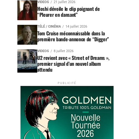
VIDEOS
21 juillet 2026
Hoshi dévoile le clip poignant de
“Pleurer en dansant”
TÉLÉ / CINÉMA
14 juillet 2026
Tom Cruise méconnaissable dans la
première bande-annonce de “Digger”
VIDEOS
8 juillet 2026
U2 revient avec « Street of Dreams »,
premier signal d’un nouvel album
attendu
PUBLICITÉ