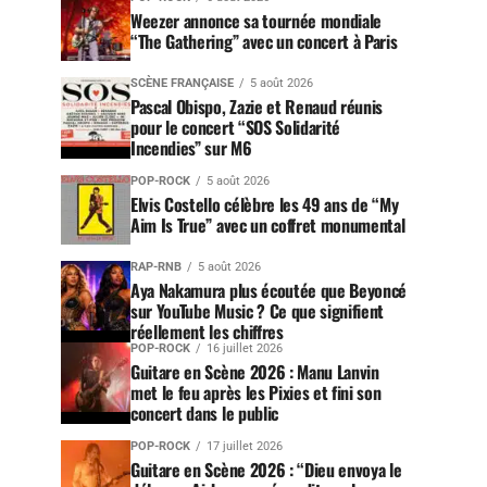
Weezer annonce sa tournée mondiale
“The Gathering” avec un concert à Paris
SCÈNE FRANÇAISE
5 août 2026
Pascal Obispo, Zazie et Renaud réunis
pour le concert “SOS Solidarité
Incendies” sur M6
POP-ROCK
5 août 2026
Elvis Costello célèbre les 49 ans de “My
Aim Is True” avec un coffret monumental
RAP-RNB
5 août 2026
Aya Nakamura plus écoutée que Beyoncé
sur YouTube Music ? Ce que signifient
réellement les chiffres
POP-ROCK
16 juillet 2026
Guitare en Scène 2026 : Manu Lanvin
met le feu après les Pixies et fini son
concert dans le public
POP-ROCK
17 juillet 2026
Guitare en Scène 2026 : “Dieu envoya le