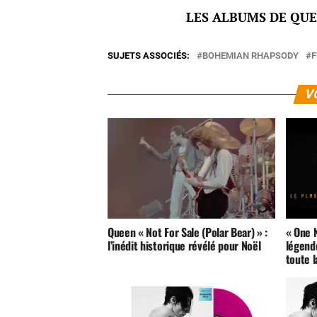
LES ALBUMS DE QU
SUJETS ASSOCIÉS:
BOHEMIAN RHAPSODY
F
V
Queen « Not For Sale (Polar Bear) » :
« One N
l’inédit historique révélé pour Noël
légende
toute l