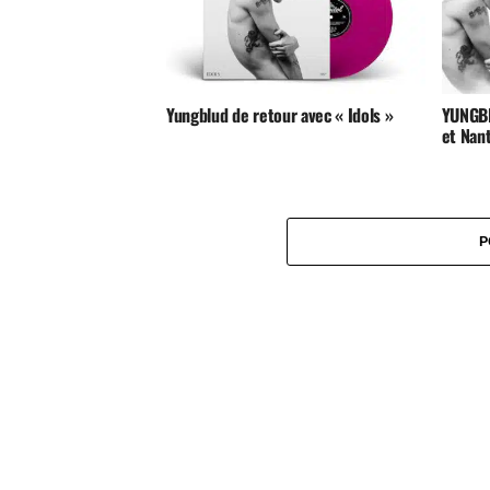
Yungblud de retour avec « Idols »
YUNGBL
et Nan
P