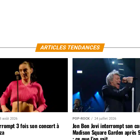
ARTICLES TENDANCES
3 août 2026
POP-ROCK
24 juillet 2026
rrompt 3 fois son concert à
Jon Bon Jovi interrompt son co
za
Madison Square Garden après 
: ce que l’on sait…