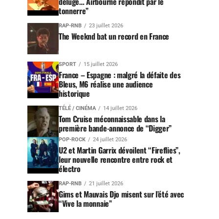
déluge… Airbourne répondit par le
tonnerre”
RAP-RNB
23 juillet 2026
The Weeknd bat un record en France
SPORT
15 juillet 2026
France – Espagne : malgré la défaite des
Bleus, M6 réalise une audience
historique
TÉLÉ / CINÉMA
14 juillet 2026
Tom Cruise méconnaissable dans la
première bande-annonce de “Digger”
POP-ROCK
24 juillet 2026
U2 et Martin Garrix dévoilent “Fireflies”,
leur nouvelle rencontre entre rock et
électro
RAP-RNB
21 juillet 2026
Gims et Mauvais Djo misent sur l’été avec
“Vive la monnaie”