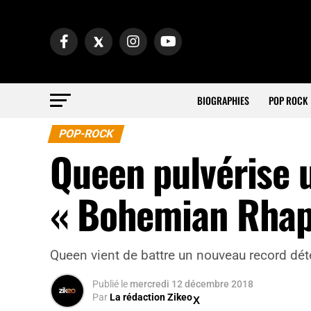
BIOGRAPHIES
POP ROCK
POP-ROCK
Queen pulvérise 
« Bohemian Rhap
Queen vient de battre un nouveau record dét
Publié
le
mercredi 12 décembre 2018
Par
La rédaction Zikeo