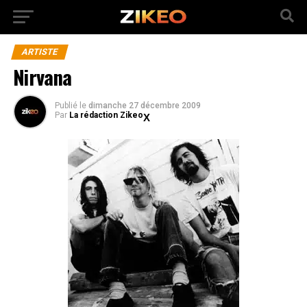
ARTISTE
Nirvana
Publié
le
dimanche 27 décembre 2009
Par
La rédaction Zikeo