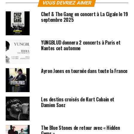
VOUS DEVRIEZ AIMER
En 1993 sort « In Utero ». Les problèmes de santé et les
addictions de Cobain forcent le groupe à annuler la fin
Chef & The Gang en concert à La Cigale le 19
de leur tournée européenne. Contraint par les membres
septembre 2025
du groupe et sa femme Courtney Love à intégrer un
centre de désintoxication, Kurt Cobain en escalade le
mur d'enceinte au bout d'une semaine pour rentrer à
YUNGBLUD donnera 2 concerts à Paris et
Seattle.
Nantes cet automne
Il sera retrouvé mort chez lui quelques semaines plus
tard, le 5 avril 1994, âgé de 27 ans seulement. Une mort
Ayron Jones en tournée dans toute la France
mystérieuse qui n'a pas manqué d'alimenter les plus
folles rumeurs…
SUJETS ASSOCIÉS:
NIRVANA
Les destins croisés de Kurt Cobain et
Damien Saez
The Blue Stones de retour avec « Hidden
Gems »