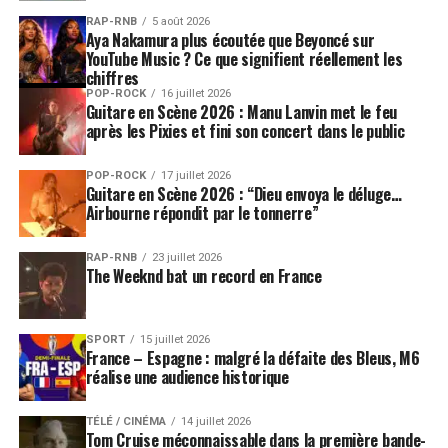
RAP-RNB
5 août 2026
Aya Nakamura plus écoutée que Beyoncé sur
YouTube Music ? Ce que signifient réellement les
chiffres
POP-ROCK
16 juillet 2026
Guitare en Scène 2026 : Manu Lanvin met le feu
après les Pixies et fini son concert dans le public
POP-ROCK
17 juillet 2026
Guitare en Scène 2026 : “Dieu envoya le déluge…
Airbourne répondit par le tonnerre”
RAP-RNB
23 juillet 2026
The Weeknd bat un record en France
SPORT
15 juillet 2026
France – Espagne : malgré la défaite des Bleus, M6
réalise une audience historique
TÉLÉ / CINÉMA
14 juillet 2026
Tom Cruise méconnaissable dans la première bande-