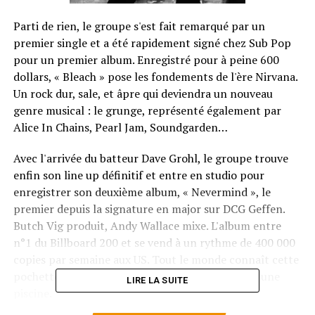
Parti de rien, le groupe s'est fait remarqué par un
premier single et a été rapidement signé chez Sub Pop
pour un premier album. Enregistré pour à peine 600
dollars, « Bleach » pose les fondements de l'ère Nirvana.
Un rock dur, sale, et âpre qui deviendra un nouveau
genre musical : le grunge, représenté également par
Alice In Chains, Pearl Jam, Soundgarden…
Avec l'arrivée du batteur Dave Grohl, le groupe trouve
enfin son line up définitif et entre en studio pour
enregistrer son deuxième album, « Nevermind », le
premier depuis la signature en major sur DCG Geffen.
Butch Vig produit, Andy Wallace mixe. L'album entre
n°1 du Billboard 200 et se vend à un rythme de 400 000
copies par semaine aux US. Tout le monde connaît cette
pochette du bébé nageant les yeux ouverts dans une
LIRE LA SUITE
piscine.