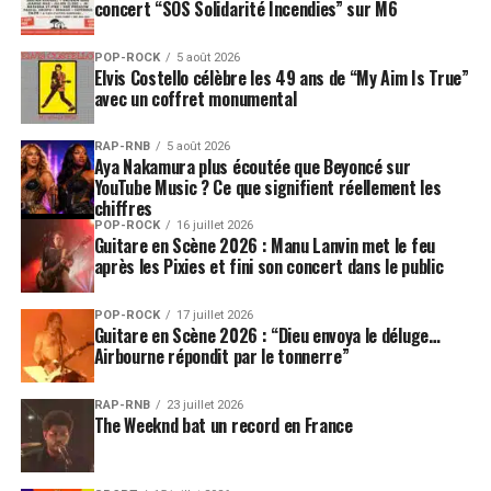
concert “SOS Solidarité Incendies” sur M6
SUJETS ASSOCIÉS:
NICK CAVE
NICK CAVE AND THE BAD SEEDS
POP-ROCK
5 août 2026
Elvis Costello célèbre les 49 ans de “My Aim Is True”
avec un coffret monumental
RAP-RNB
5 août 2026
Aya Nakamura plus écoutée que Beyoncé sur
YouTube Music ? Ce que signifient réellement les
chiffres
POP-ROCK
16 juillet 2026
Guitare en Scène 2026 : Manu Lanvin met le feu
après les Pixies et fini son concert dans le public
POP-ROCK
17 juillet 2026
Guitare en Scène 2026 : “Dieu envoya le déluge…
Airbourne répondit par le tonnerre”
RAP-RNB
23 juillet 2026
The Weeknd bat un record en France