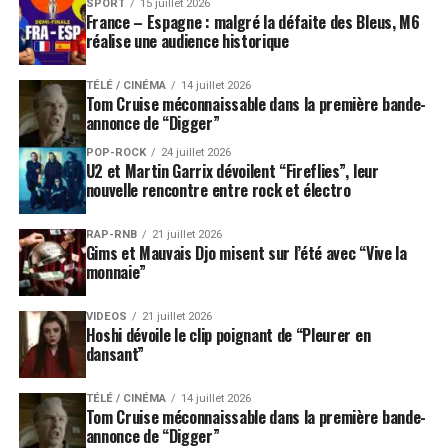
SPORT
15 juillet 2026
France – Espagne : malgré la défaite des Bleus, M6
réalise une audience historique
TÉLÉ / CINÉMA
14 juillet 2026
Tom Cruise méconnaissable dans la première bande-
annonce de “Digger”
POP-ROCK
24 juillet 2026
U2 et Martin Garrix dévoilent “Fireflies”, leur
nouvelle rencontre entre rock et électro
RAP-RNB
21 juillet 2026
Gims et Mauvais Djo misent sur l’été avec “Vive la
monnaie”
VIDEOS
21 juillet 2026
Hoshi dévoile le clip poignant de “Pleurer en
dansant”
TÉLÉ / CINÉMA
14 juillet 2026
Tom Cruise méconnaissable dans la première bande-
annonce de “Digger”