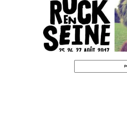
Début de programme dévoilé pour
FRANZ 
Rock en Seine 2017
P