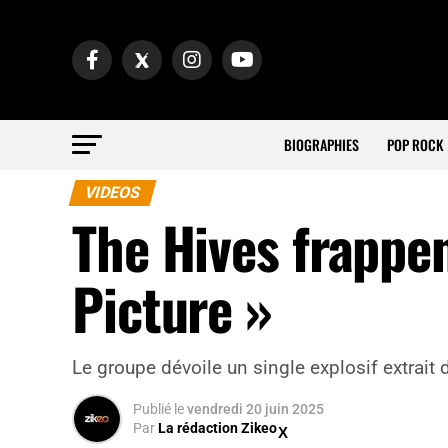
BIOGRAPHIES
POP ROCK
VIDEOS
The Hives frappen
Picture »
Le groupe dévoile un single explosif extrait
Publié
le
vendredi 20 juin 2025
Par
La rédaction Zikeo