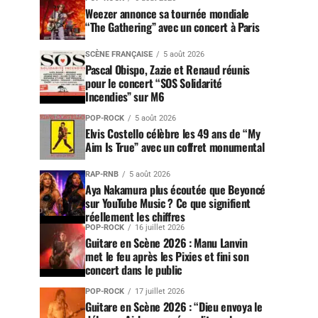
Weezer annonce sa tournée mondiale
“The Gathering” avec un concert à Paris
SCÈNE FRANÇAISE
5 août 2026
Pascal Obispo, Zazie et Renaud réunis
pour le concert “SOS Solidarité
Incendies” sur M6
POP-ROCK
5 août 2026
Elvis Costello célèbre les 49 ans de “My
Aim Is True” avec un coffret monumental
RAP-RNB
5 août 2026
Aya Nakamura plus écoutée que Beyoncé
sur YouTube Music ? Ce que signifient
réellement les chiffres
POP-ROCK
16 juillet 2026
Guitare en Scène 2026 : Manu Lanvin
met le feu après les Pixies et fini son
concert dans le public
POP-ROCK
17 juillet 2026
Guitare en Scène 2026 : “Dieu envoya le