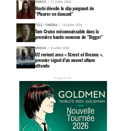
VIDEOS
21 juillet 2026
Hoshi dévoile le clip poignant de
“Pleurer en dansant”
TÉLÉ / CINÉMA
14 juillet 2026
Tom Cruise méconnaissable dans la
première bande-annonce de “Digger”
VIDEOS
8 juillet 2026
U2 revient avec « Street of Dreams »,
premier signal d’un nouvel album
attendu
PUBLICITÉ