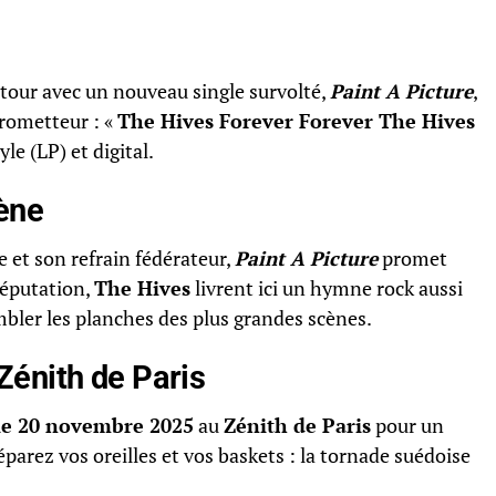
tour avec un nouveau single survolté,
Paint A Picture
,
prometteur : «
The Hives Forever Forever The Hives
le (LP) et digital.
cène
e et son refrain fédérateur,
Paint A Picture
promet
réputation,
The Hives
livrent ici un hymne rock aussi
embler les planches des plus grandes scènes.
énith de Paris
 le 20 novembre 2025
au
Zénith de Paris
pour un
réparez vos oreilles et vos baskets : la tornade suédoise