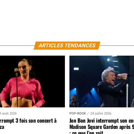
ARTICLES TENDANCES
3 août 2026
POP-ROCK
24 juillet 2026
rrompt 3 fois son concert à
Jon Bon Jovi interrompt son co
za
Madison Square Garden après 
: ce que l’on sait…