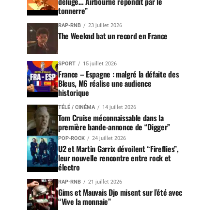
déluge… Airbourne répondit par le
tonnerre”
RAP-RNB
23 juillet 2026
The Weeknd bat un record en France
SPORT
15 juillet 2026
France – Espagne : malgré la défaite des
Bleus, M6 réalise une audience
historique
TÉLÉ / CINÉMA
14 juillet 2026
Tom Cruise méconnaissable dans la
première bande-annonce de “Digger”
POP-ROCK
24 juillet 2026
U2 et Martin Garrix dévoilent “Fireflies”,
leur nouvelle rencontre entre rock et
électro
RAP-RNB
21 juillet 2026
Gims et Mauvais Djo misent sur l’été avec
“Vive la monnaie”