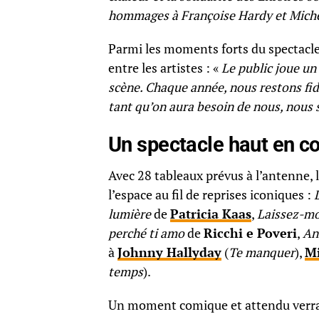
hommages à Françoise Hardy et Miche
Parmi les moments forts du spectacl
entre les artistes : «
Le public joue un
scène. Chaque année, nous restons fi
tant qu’on aura besoin de nous, nous 
Un spectacle haut en c
Avec 28 tableaux prévus à l’antenne, 
l’espace au fil de reprises iconiques :
lumière
de
Patricia Kaas
,
Laissez-mo
perché ti amo
de
Ricchi e Poveri
,
An
à
Johnny Hallyday
(
Te manquer
),
Mi
temps
).
Un moment comique et attendu verr