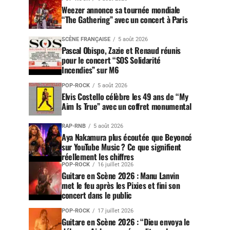
Weezer annonce sa tournée mondiale
“The Gathering” avec un concert à Paris
SCÈNE FRANÇAISE
5 août 2026
Pascal Obispo, Zazie et Renaud réunis
pour le concert “SOS Solidarité
Incendies” sur M6
POP-ROCK
5 août 2026
Elvis Costello célèbre les 49 ans de “My
Aim Is True” avec un coffret monumental
RAP-RNB
5 août 2026
Aya Nakamura plus écoutée que Beyoncé
sur YouTube Music ? Ce que signifient
réellement les chiffres
POP-ROCK
16 juillet 2026
Guitare en Scène 2026 : Manu Lanvin
met le feu après les Pixies et fini son
concert dans le public
POP-ROCK
17 juillet 2026
Guitare en Scène 2026 : “Dieu envoya le