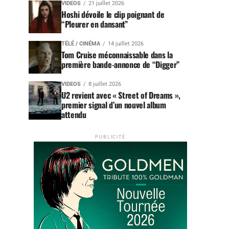
VIDEOS
21 juillet 2026
Hoshi dévoile le clip poignant de
“Pleurer en dansant”
TÉLÉ / CINÉMA
14 juillet 2026
Tom Cruise méconnaissable dans la
première bande-annonce de “Digger”
VIDEOS
8 juillet 2026
U2 revient avec « Street of Dreams »,
premier signal d’un nouvel album
attendu
PUBLICITÉ