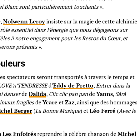
l Blanc sont particulièrement touchants
».
e,
Nolwenn Leroy
insiste sur la magie de cette alchimie
 rôle essentiel dans l’énergie que nous dégageons sur
dèles à notre engagement pour les Restos du Cœur, et
serons présents
».
ouleurs
les spectateurs seront transportés à travers le temps et
LOVE’n’TENDRESSE
d’
Eddy de Pretto
,
Entrer dans la
i danser
de
Dalida
,
Clic clic pan pan
de
Yanns
,
Sàrà
imaux fragiles
de
Ycare
et
Zaz
, ainsi que des hommages
chel Berger
(
La Bonne Musique
) et
Léo Ferré
(
Avec le
a
Les Enfoirés
reprendre la célèbre chanson de
Michel