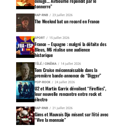
déluge… Airbourne répondit par le
tonnerre”
RAP-RNB
23 juillet 2026
The Weeknd bat un record en France
SPORT
15 juillet 2026
France – Espagne : malgré la défaite des
Bleus, M6 réalise une audience
historique
TÉLÉ / CINÉMA
14 juillet 2026
Tom Cruise méconnaissable dans la
première bande-annonce de “Digger”
POP-ROCK
24 juillet 2026
U2 et Martin Garrix dévoilent “Fireflies”,
leur nouvelle rencontre entre rock et
électro
RAP-RNB
21 juillet 2026
Gims et Mauvais Djo misent sur l’été avec
“Vive la monnaie”