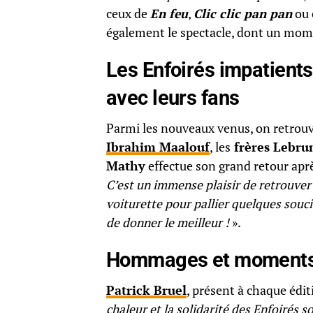
ceux de
En feu
,
Clic clic pan pan
ou 
également le spectacle, dont un mom
Les
Enfoirés
impatients
avec leurs fans
Parmi les nouveaux venus, on retrou
Ibrahim Maalouf
, les
frères Lebru
Mathy
effectue son grand retour apr
C’est un immense plaisir de retrouver 
voiturette pour pallier quelques sou
de donner le meilleur !
».
Hommages et moments
Patrick Bruel
, présent à chaque édi
chaleur et la solidarité des Enfoirés s