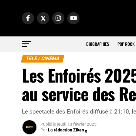
BIOGRAPHIES
POP ROCK
TÉLÉ / CINÉMA
Les Enfoirés 202
au service des R
Le spectacle des Enfoirés diffusé à 21:10, l
Publié
le
jeudi 13 février 2025
Par
La rédaction Zikeo