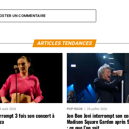
OSTER UN COMMENTAIRE
ARTICLES TENDANCES
3 août 2026
POP-ROCK
24 juillet 2026
rrompt 3 fois son concert à
Jon Bon Jovi interrompt son co
za
Madison Square Garden après 
: ce que l’on sait…