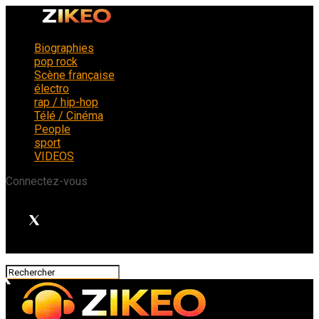
Biographies
pop rock
Scène française
électro
rap / hip-hop
Télé / Cinéma
People
sport
VIDEOS
Connectez-vous