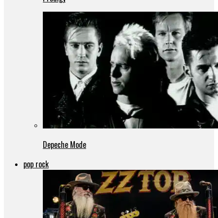
Depeche Mode
pop rock