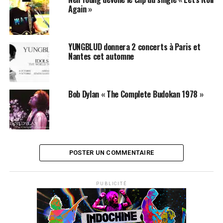
fait toujours son petit effet !
Again »
LES ALBUMS DE NEIL YOUNG SONT DISPONIBLES
ICI
YUNGBLUD donnera 2 concerts à Paris et
Nantes cet automne
SUJETS ASSOCIÉS:
BOB DYLAN
KURT COBAIN
NEIL YOUNG
NIRVANA
Bob Dylan « The Complete Budokan 1978 »
POSTER UN COMMENTAIRE
PUBLICITÉ