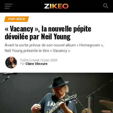
POP-ROCK
« Vacancy », la nouvelle pépite
dévoilée par Neil Young
Avant la sortie prévue de son nouvel album « Homegrown »,
Neil Young présente le titre « Vacancy ».
Publié
le
lundi 15 juin 2020
Par
Claire Obscure