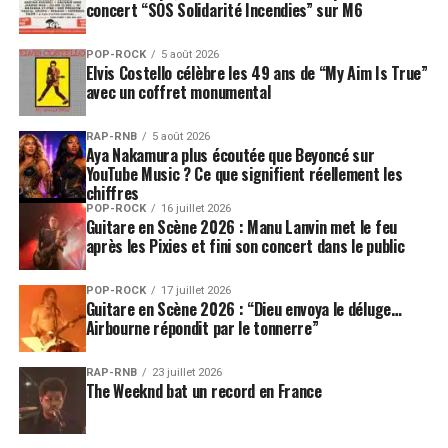
concert “SOS Solidarité Incendies” sur M6
POP-ROCK
5 août 2026
Elvis Costello célèbre les 49 ans de “My Aim Is True”
avec un coffret monumental
RAP-RNB
5 août 2026
Aya Nakamura plus écoutée que Beyoncé sur
YouTube Music ? Ce que signifient réellement les
chiffres
POP-ROCK
16 juillet 2026
Guitare en Scène 2026 : Manu Lanvin met le feu
après les Pixies et fini son concert dans le public
POP-ROCK
17 juillet 2026
Guitare en Scène 2026 : “Dieu envoya le déluge…
Airbourne répondit par le tonnerre”
RAP-RNB
23 juillet 2026
The Weeknd bat un record en France