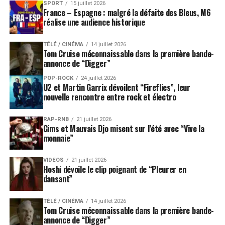
SPORT
15 juillet 2026
France – Espagne : malgré la défaite des Bleus, M6
réalise une audience historique
TÉLÉ / CINÉMA
14 juillet 2026
Tom Cruise méconnaissable dans la première bande-
annonce de “Digger”
POP-ROCK
24 juillet 2026
U2 et Martin Garrix dévoilent “Fireflies”, leur
nouvelle rencontre entre rock et électro
RAP-RNB
21 juillet 2026
Gims et Mauvais Djo misent sur l’été avec “Vive la
monnaie”
VIDEOS
21 juillet 2026
Hoshi dévoile le clip poignant de “Pleurer en
dansant”
TÉLÉ / CINÉMA
14 juillet 2026
Tom Cruise méconnaissable dans la première bande-
annonce de “Digger”