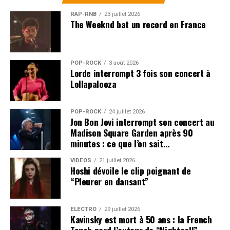
fait exactement l’inverse. Il transforme une fragilité en
nouvelle dynamique artistique. Dans une industrie
RAP-RNB
23 juillet 2026
The Weeknd bat un record en France
obsédée par la jeunesse et l’instantanéité, ce geste a
quelque chose de profondément puissant.
Une date de sortie encore
POP-ROCK
3 août 2026
Lorde interrompt 3 fois son concert à
inconnue
Lollapalooza
Pour le moment, aucune date de sortie officielle n’a été
POP-ROCK
24 juillet 2026
communiquée. Le titre du disque reste également
Jon Bon Jovi interrompt son concert au
inconnu, tout comme son éventuelle pochette, sa
Madison Square Garden après 90
minutes : ce que l’on sait…
tracklist ou la présence d’invités.
La seule certitude, à
ce stade, est que l’album est terminé et qu’Elton
VIDEOS
21 juillet 2026
John le présente comme un projet à part dans sa
Hoshi dévoile le clip poignant de
“Pleurer en dansant”
discographie.
Cette absence de détails alimente évidemment l’attente.
ÉLECTRO
29 juillet 2026
Après
« Who Believes In Angels? »
, enregistré avec
Kavinsky est mort à 50 ans : la French
Brandi Carlile et publié en 2025, les fans se demandent