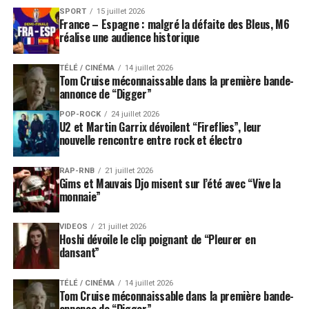
problèmes de vue rendaient plus difficile sa manière
SPORT
15 juillet 2026
traditionnelle de lire les textes avant de composer.
Il
France – Espagne : malgré la défaite des Bleus, M6
réalise une audience historique
aurait donc commencé par imaginer des mélodies en
premier, laissant ensuite les paroles venir se greffer sur
TÉLÉ / CINÉMA
14 juillet 2026
cette matière musicale.
Tom Cruise méconnaissable dans la première bande-
annonce de “Digger”
Ce changement peut paraître technique, mais il est en
POP-ROCK
24 juillet 2026
réalité majeur. Chez Elton John, la chanson naît souvent
U2 et Martin Garrix dévoilent “Fireflies”, leur
d’une collision presque instantanée entre les mots de
nouvelle rencontre entre rock et électro
Taupin et son instinct mélodique. Modifier cet ordre,
après plus de cinquante ans de carrière, revient à
RAP-RNB
21 juillet 2026
Gims et Mauvais Djo misent sur l’été avec “Vive la
déplacer les fondations mêmes de sa création.
C’est
monnaie”
peut-être précisément ce qui rend ce futur disque si
prometteur : il pourrait montrer un Elton John libéré
VIDEOS
21 juillet 2026
de ses propres habitudes.
Hoshi dévoile le clip poignant de “Pleurer en
dansant”
Après la fin des tournées, Elton
TÉLÉ / CINÉMA
14 juillet 2026
John reste en mouvement
Tom Cruise méconnaissable dans la première bande-