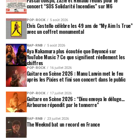
Pascal Obispo, Zazie et Renaud réunis pour le
contrainte devenue moteur créatif.
Ses difficultés de
concert “SOS Solidarité Incendies” sur M6
vision ne l’ont pas seulement obligé à adapter sa
méthode : elles l’ont poussé à écrire autrement, à
POP-ROCK
5 août 2026
Elvis Costello célèbre les 49 ans de “My Aim Is True”
entendre autrement, à composer autrement.
avec un coffret monumental
Bernie Taupin toujours dans
RAP-RNB
5 août 2026
Aya Nakamura plus écoutée que Beyoncé sur
l’ombre de la magie Elton John
YouTube Music ? Ce que signifient réellement les
chiffres
Impossible d’évoquer un nouvel album d’Elton John
POP-ROCK
16 juillet 2026
Guitare en Scène 2026 : Manu Lanvin met le feu
sans parler de Bernie Taupin. Depuis la fin des années
après les Pixies et fini son concert dans le public
1960, leur duo constitue l’un des partenariats les plus
célèbres de l’histoire de la pop. Taupin écrit les mots,
POP-ROCK
17 juillet 2026
Elton les transforme en mélodies. Ensemble, ils ont
Guitare en Scène 2026 : “Dieu envoya le déluge…
Airbourne répondit par le tonnerre”
façonné une œuvre immense, traversée par des
classiques devenus indémodables.
RAP-RNB
23 juillet 2026
The Weeknd bat un record en France
Dans le cas de ce nouvel album, le processus semble
avoir été bousculé.
Elton John a expliqué que ses