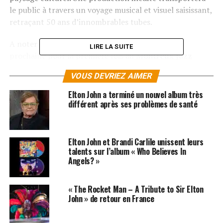
le public à travers un voyage musical et visuel saisissant,
retraçant 50 ans d’innombrables tubes.
A noter qu’
Elton John
se produira l’année
LIRE LA SUITE
prochaine pour la première fois au
Montreux Jazz
Festival
,
les
samedi
29
et
dimanche 30 juin 2019
, dans
VOUS DEVRIEZ AIMER
le cadre de sa tournée d’adieu, intitulée
«
Farewell
Yellow Brick Road
»
Tour.
Elton John a terminé un nouvel album très
différent après ses problèmes de santé
« Les concerts ont toujours
été une énorme source de
Elton John et Brandi Carlile unissent leurs
motivation pour moi. Je
talents sur l’album « Who Believes In
Angels? »
suis fou de joie et honoré
de jouer devant mon public
« The Rocket Man – A Tribute to Sir Elton
à travers le monde.
John » de retour en France
J’insufflerai dans cette