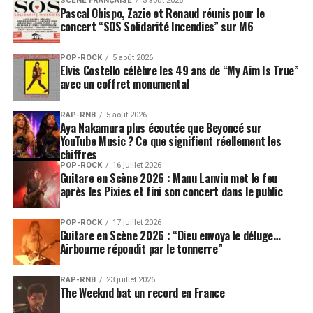
SCÈNE FRANÇAISE
5 août 2026
Pascal Obispo, Zazie et Renaud réunis pour le
concert “SOS Solidarité Incendies” sur M6
POP-ROCK
5 août 2026
Elvis Costello célèbre les 49 ans de “My Aim Is True”
avec un coffret monumental
RAP-RNB
5 août 2026
Aya Nakamura plus écoutée que Beyoncé sur
YouTube Music ? Ce que signifient réellement les
chiffres
POP-ROCK
16 juillet 2026
Guitare en Scène 2026 : Manu Lanvin met le feu
après les Pixies et fini son concert dans le public
POP-ROCK
17 juillet 2026
Guitare en Scène 2026 : “Dieu envoya le déluge…
Airbourne répondit par le tonnerre”
RAP-RNB
23 juillet 2026
The Weeknd bat un record en France