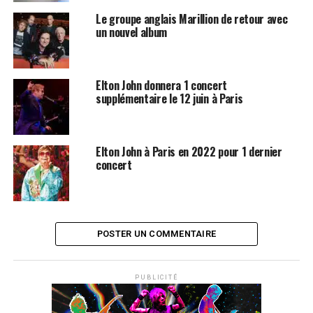
tournée toute la passion et
Le groupe anglais Marillion de retour avec
un nouvel album
la créativité qui ont diverti
mes fans durant toutes ces
années.» – Elton John
Elton John donnera 1 concert
supplémentaire le 12 juin à Paris
LES ALBUMS D’ELTON JOHN SONT DISPONIBLES
SUR
ITUNES
ET
AMAZON
Elton John à Paris en 2022 pour 1 dernier
concert
SUJETS ASSOCIÉS:
ELTON JOHN
POSTER UN COMMENTAIRE
PUBLICITÉ