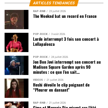
ARTICLES TENDANCES
RAP-RNB
23 juillet 2026
The Weeknd bat un record en France
POP-ROCK
3 août 2026
Lorde interrompt 3 fois son concert à
Lollapalooza
POP-ROCK
24 juillet 2026
Jon Bon Jovi interrompt son concert au
Madison Square Garden après 90
minutes : ce que l’on sait…
VIDEOS
21 juillet 2026
Hoshi dévoile le clip poignant de
“Pleurer en dansant”
RAP-RNB
21 juillet 2026
Gims et Mauvais Djo misent sur l’été