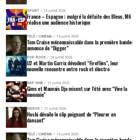
SPORT
15 juillet 2026
France – Espagne : malgré la défaite des Bleus, M6
réalise une audience historique
TÉLÉ / CINÉMA
14 juillet 2026
Tom Cruise méconnaissable dans la première bande-
annonce de “Digger”
POP-ROCK
24 juillet 2026
U2 et Martin Garrix dévoilent “Fireflies”, leur
nouvelle rencontre entre rock et électro
RAP-RNB
21 juillet 2026
Gims et Mauvais Djo misent sur l’été avec “Vive la
monnaie”
VIDEOS
21 juillet 2026
Hoshi dévoile le clip poignant de “Pleurer en
dansant”
TÉLÉ / CINÉMA
14 juillet 2026
Tom Cruise méconnaissable dans la première bande-